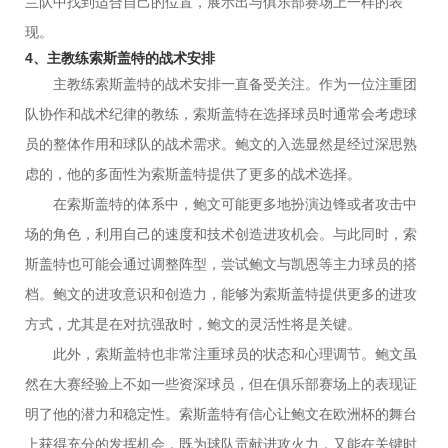
兰队中找到适合自己的位置，展示出与俱乐部赛场上一样的表
现。
4、主教练索斯盖特的战术安排
主教练索斯盖特的战术安排一直备受关注。作为一位注重团
队协作和战术纪律的教练，索斯盖特在选择球员时通常会考虑球
员的整体作用和球队的战术需求。鲍文的入选显然是经过深思熟
虑的，他的多面性为索斯盖特提供了更多的战术选择。
在索斯盖特的体系中，鲍文可能更多地扮演边锋或者攻击中
场的角色，利用自己的速度和技术创造进攻机会。与此同时，索
斯盖特也可能会通过调整阵型，尝试鲍文与凯恩等主力球员的搭
档。鲍文的进攻意识和创造力，能够为索斯盖特提供更多的进攻
方式，尤其是在对抗强敌时，鲍文的灵活性将是关键。
此外，索斯盖特也非常注重球员的状态和心理调节。鲍文虽
然在大赛经验上不如一些资深球员，但在俱乐部赛场上的表现证
明了他的潜力和稳定性。索斯盖特有信心让鲍文在欧洲杯的舞台
上获得充分的发挥机会，既为球队贡献进攻火力，又能在关键时