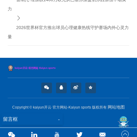
力
2026世界杯官方推出球员心理健康热线守护赛场内外心灵力
量
网站地图
Copyright © kaiyun开云·官方网站-Kaiyun sports 版权所有
留言框
-