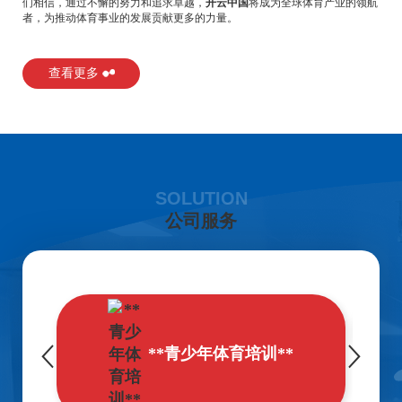
们相信，通过不懈的努力和追求卓越，
开云中国
将成为全球体育产业的领航
者，为推动体育事业的发展贡献更多的力量。
查看更多
SOLUTION
公司服务
**青少年体育培训**