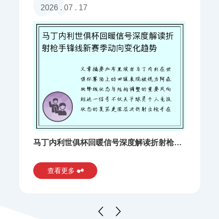
2026 . 07 . 17
马丁内利世俱杯回暖信号深度解读折射枪手锋线新赛季动向变化趋势
查看更多