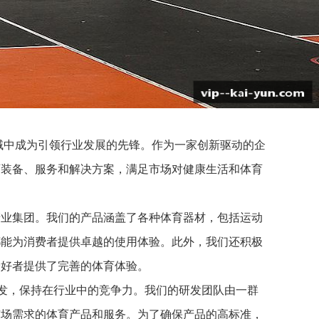
域中成为引领行业发展的先锋。作为一家创新驱动的企
育装备、服务和解决方案，满足市场对健康生活和体育
产业集团。我们的产品涵盖了各种体育器材，包括运动
都能为消费者提供卓越的使用体验。此外，我们还积极
爱好者提供了完善的体育体验。
研发，保持在行业中的竞争力。我们的研发团队由一群
市场需求的体育产品和服务。为了确保产品的高标准，