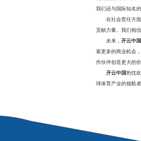
我们还与国际知名
在社会责任方
贡献力量。我们相
未来，
开云中
索更多的商业机会
作伙伴创造更大的
开云中国
热忱
球体育产业的领航