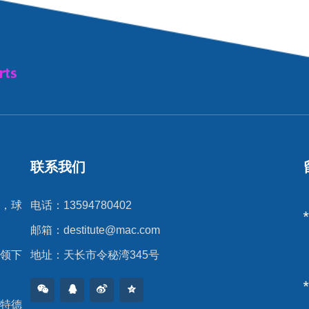
联系我们
，球
电话：13594780402
邮箱：
destitute@mac.com
领下
地址：天长市令秘湾345号
特德