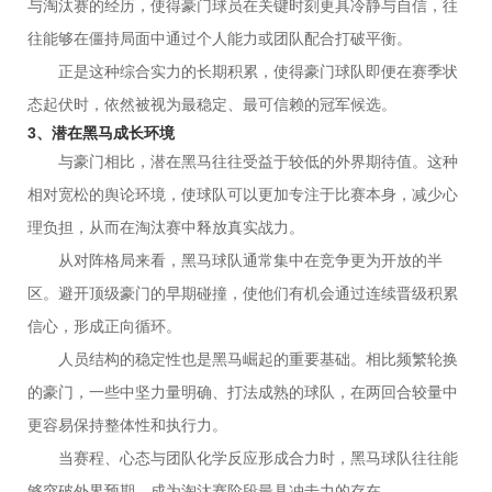
与淘汰赛的经历，使得豪门球员在关键时刻更具冷静与自信，往
往能够在僵持局面中通过个人能力或团队配合打破平衡。
正是这种综合实力的长期积累，使得豪门球队即便在赛季状
态起伏时，依然被视为最稳定、最可信赖的冠军候选。
3、潜在黑马成长环境
与豪门相比，潜在黑马往往受益于较低的外界期待值。这种
相对宽松的舆论环境，使球队可以更加专注于比赛本身，减少心
理负担，从而在淘汰赛中释放真实战力。
从对阵格局来看，黑马球队通常集中在竞争更为开放的半
区。避开顶级豪门的早期碰撞，使他们有机会通过连续晋级积累
信心，形成正向循环。
人员结构的稳定性也是黑马崛起的重要基础。相比频繁轮换
的豪门，一些中坚力量明确、打法成熟的球队，在两回合较量中
更容易保持整体性和执行力。
当赛程、心态与团队化学反应形成合力时，黑马球队往往能
够突破外界预期，成为淘汰赛阶段最具冲击力的存在。