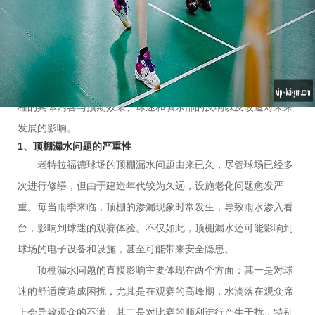
顶棚漏水问题一直未能得到妥善解决，给球迷的观赛体验带来一
定影响。为此，曼联决定启动顶棚改造工程，以应对这一长期困
扰的问题。这一工程不仅关系到球场的使用功能和安全性，也涉
及到球迷的观赛体验和俱乐部的形象恢复。本文将从四个方面详
细阐述曼联启动老特拉福德球场顶棚改造工程的原因与背景、工
程的具体内容与预期效果、球迷和俱乐部的反响以及改造对未来
发展的影响。
1、顶棚漏水问题的严重性
老特拉福德球场的顶棚漏水问题由来已久，尽管球场已经多
次进行修缮，但由于建造年代较为久远，设施老化问题愈发严
重。每当雨季来临，顶棚的渗漏现象时常发生，导致雨水渗入看
台，影响到球迷的观赛体验。不仅如此，顶棚漏水还可能影响到
球场的电子设备和设施，甚至可能带来安全隐患。
顶棚漏水问题的直接影响主要体现在两个方面：其一是对球
迷的舒适度造成困扰，尤其是在观赛的高峰期，水滴落在观众席
上会导致观众的不满。其二是对比赛的顺利进行产生干扰，特别