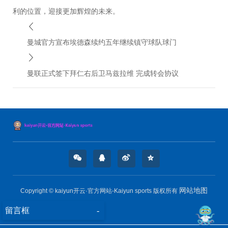
利的位置，迎接更加辉煌的未来。
曼城官方宣布埃德森续约五年继续镇守球队球门
曼联正式签下拜仁右后卫马兹拉维 完成转会协议
网站地图
Copyright © kaiyun开云·官方网站-Kaiyun sports 版权所有
留言框
-