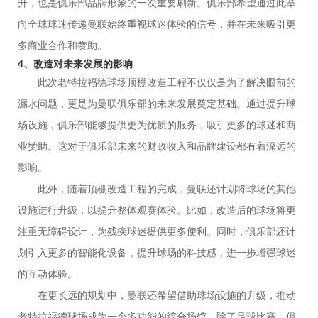
升，也是俱乐部品牌形象的一次重要刷新。俱乐部希望通过此举
向全球球迷传递曼联始终重视球迷体验的信号，并在未来吸引更
多商业合作和赞助。
4、改造对未来发展的影响
此次老特拉福德球场顶棚改造工程不仅仅是为了解决眼前的
漏水问题，更是为曼联俱乐部的未来发展奠定基础。通过提升球
场设施，俱乐部能够提供更为优质的服务，吸引更多的球迷和商
业赞助。这对于俱乐部未来的财政收入和品牌建设都有着深远的
影响。
此外，随着顶棚改造工程的完成，曼联还计划将球场的其他
设施进行升级，以提升整体观赛体验。比如，改造后的球场将更
注重无障碍设计，为残疾球迷提供更多便利。同时，俱乐部还计
划引入更多的智能化设备，提升球场的科技感，进一步增强球迷
的互动体验。
在更长远的规划中，曼联还希望借助球场设施的升级，推动
老特拉福德球场成为一个多功能的综合场馆。除了足球比赛，俱