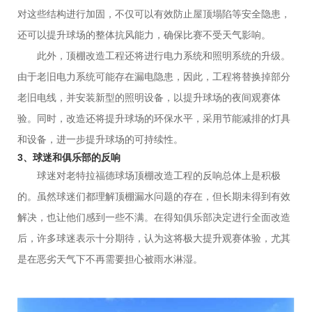
对这些结构进行加固，不仅可以有效防止屋顶塌陷等安全隐患，
还可以提升球场的整体抗风能力，确保比赛不受天气影响。
此外，顶棚改造工程还将进行电力系统和照明系统的升级。
由于老旧电力系统可能存在漏电隐患，因此，工程将替换掉部分
老旧电线，并安装新型的照明设备，以提升球场的夜间观赛体
验。同时，改造还将提升球场的环保水平，采用节能减排的灯具
和设备，进一步提升球场的可持续性。
3、球迷和俱乐部的反响
球迷对老特拉福德球场顶棚改造工程的反响总体上是积极
的。虽然球迷们都理解顶棚漏水问题的存在，但长期未得到有效
解决，也让他们感到一些不满。在得知俱乐部决定进行全面改造
后，许多球迷表示十分期待，认为这将极大提升观赛体验，尤其
是在恶劣天气下不再需要担心被雨水淋湿。