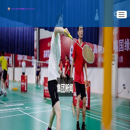
网站首页
知道kaiyun
>
>
首页
集团新闻
曼联启动老特拉福德球场顶棚改造工程应对长期漏水问题
产品展示
曼联启动老特拉福德球场顶棚改造工程应对长期漏
集团新闻
水问题
公司服务
2026 .03 .28
沟通开云
曼联足球俱乐部（Manchester United）一直以来以其悠久
的历史和辉煌的成就赢得了全球球迷的热爱。然而，俱乐部的主
场——老特拉福德球场（Old Trafford），尽管在外观和历史价值
上备受推崇，却也面临着一些设施上的问题。长期以来，球场的