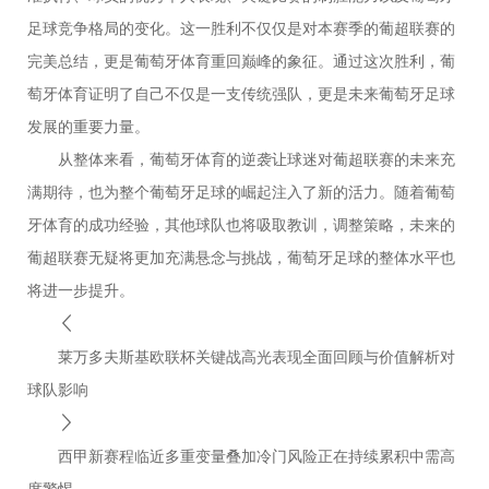
足球竞争格局的变化。这一胜利不仅仅是对本赛季的葡超联赛的
完美总结，更是葡萄牙体育重回巅峰的象征。通过这次胜利，葡
萄牙体育证明了自己不仅是一支传统强队，更是未来葡萄牙足球
发展的重要力量。
从整体来看，葡萄牙体育的逆袭让球迷对葡超联赛的未来充
满期待，也为整个葡萄牙足球的崛起注入了新的活力。随着葡萄
牙体育的成功经验，其他球队也将吸取教训，调整策略，未来的
葡超联赛无疑将更加充满悬念与挑战，葡萄牙足球的整体水平也
将进一步提升。
莱万多夫斯基欧联杯关键战高光表现全面回顾与价值解析对
球队影响
西甲新赛程临近多重变量叠加冷门风险正在持续累积中需高