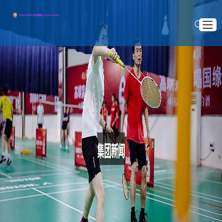
网站首页
知道kaiyun
>
>
首页
集团新闻
葡萄牙体育逆袭本菲卡荣耀夺得葡超桂冠震撼球迷
产品展示
葡萄牙体育逆袭本菲卡荣耀夺得葡超桂冠震撼球迷
集团新闻
2026 .04 .03
公司服务
沟通开云
葡萄牙体育（Sporting CP）在本赛季的葡萄牙超级联赛（葡
超）中，上演了一场惊天逆袭，以惊人的表现夺得了葡超桂冠，
震撼了全球球迷，尤其是球队的最大竞争对手——本菲卡
（Benfica）。这场胜利不仅是球队多年来的荣耀回归，也是他们
重新定义葡萄牙足球霸主地位的历史性时刻。通过对球队战术的