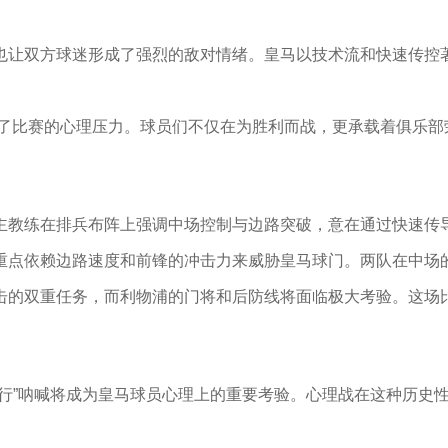
也让双方球迷形成了强烈的敌对情绪。皇马以技术流和快速传控
加了比赛的心理压力。球员们不仅在为胜利而战，更承载着俱乐
主教练在排兵布阵上强调中场控制与边路突破，意在通过快速传
重点依赖边路速度和前锋的冲击力来威胁皇马球门。两队在中场
击的双重任务，而利物浦的门将和后防线将面临极大考验。这场
独行”呐喊将成为皇马球员心理上的重要考验。心理战在这种历史