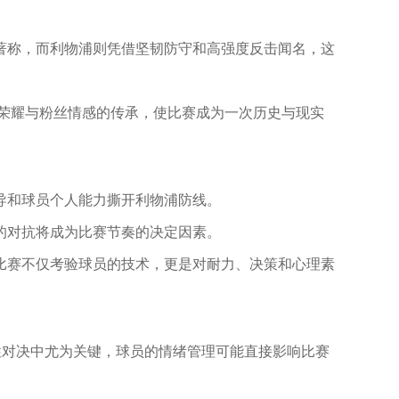
著称，而利物浦则凭借坚韧防守和高强度反击闻名，这
部荣耀与粉丝情感的传承，使比赛成为一次历史与现实
导和球员个人能力撕开利物浦防线。
的对抗将成为比赛节奏的决定因素。
比赛不仅考验球员的技术，更是对耐力、决策和心理素
性对决中尤为关键，球员的情绪管理可能直接影响比赛