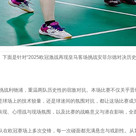
德对决历史宿敌
历史宿敌
下面是针对“2025欧冠激战再现皇马客场挑战安菲尔德对决历
场挑战利物浦，重温两队历史性的宿敌对抗。本场比赛不仅关乎
是球场上的技术较量，还是球迷间的氛围对抗，都让这场比赛成
现、心理战与现场氛围，以及比赛的战略意义与潜在影响，全面
队在欧冠赛场上多次交锋，每一次碰面都充满悬念与戏剧性。从19