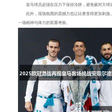
皇马球员必须在压力下保持冷静，避免被对方球
此外，现场氛围的震撼力也让比赛变得更加刺激
一场精神与体力的双重考验。