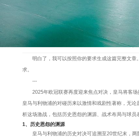
>
>
首页
集团新闻
2025欧冠激战再现皇马客场挑战安菲尔
2025欧冠激战再现皇马客场挑战安菲尔德对决
2026 .04 .06
明白了，我可以按照你的要求生成这篇完整文章。
求。
---
2025年欧冠联赛再度迎来焦点对决，皇马将客
皇马与利物浦的对碰历来以激情和戏剧性著称，无论
析这场激战，包括历史恩怨的渊源、战术布局与球员表
1、历史恩怨的渊源
皇马与利物浦的历史对决可追溯至20世纪末，两