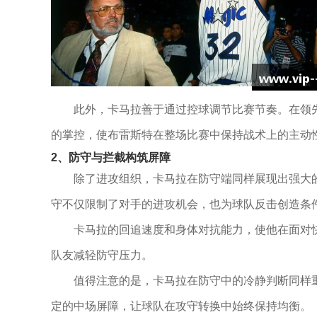
此外，卡马拉善于通过控球调节比赛节奏。在领
的掌控，使布雷斯特在整场比赛中保持战术上的主动
2、防守与拦截构筑屏障
除了进攻组织，卡马拉在防守端同样展现出强大
守不仅限制了对手的进攻机会，也为球队反击创造条
卡马拉的回追速度和身体对抗能力，使他在面对
队友减轻防守压力。
值得注意的是，卡马拉在防守中的冷静判断同样
定的中场屏障，让球队在攻守转换中始终保持均衡。