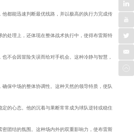
，他都能迅速判断最优线路，并以极高的执行力完成传
球的处理上，还体现在整体战术执行中，使得布雷斯特
，也不会因冒险失误而给对手机会。这种冷静与智慧，
，确保中场的整体协调性。这种天然的领导特质，使队
稳定的心态。他的沉着与果断常常成为球队逆转或稳住
紧密团结的氛围。这种场内外的双重影响力，使布雷斯