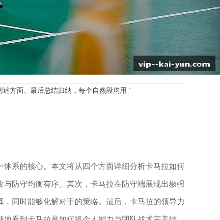
述方面、最后总结归纳，每个自然段均用 `
一体系的核心。本文将从四个方面详细分析卡马拉如何
攻与防守均衡有序。其次，卡马拉在防守端展现出极强
择，同时能够化解对手的策略。最后，卡马拉的领导力
晰地看到卡马拉是如何将个人能力与团队战术完美结