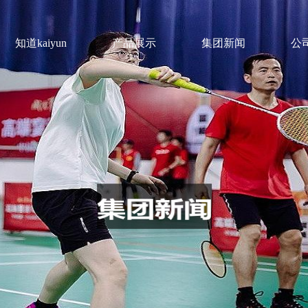
知道kaiyun
产品展示
集团新闻
公