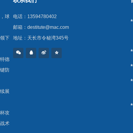
联系我们
，球
电话：13594780402
邮箱：
destitute@mac.com
领下
地址：天长市令秘湾345号
特德
键防
续展
杯攻
战术