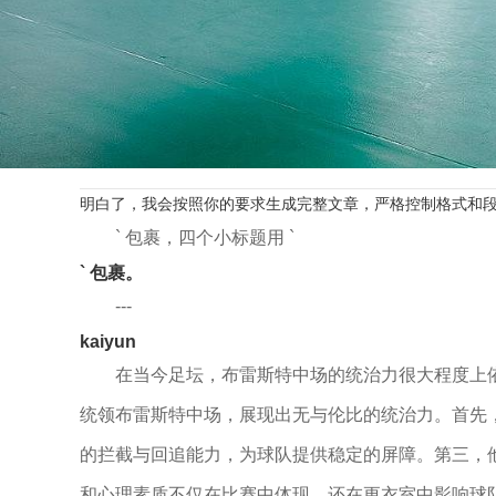
>
>
首页
集团新闻
卡马拉统领布雷斯特中场展现无与伦比的
卡马拉统领布雷斯特中场展现无与伦比的统治
2026 .04 .11
明白了，我会按照你的要求生成完整文章，严格控制格式和段
` 包裹，四个小标题用 `
` 包裹。
---
kaiyun
在当今足坛，布雷斯特中场的统治力很大程度上
统领布雷斯特中场，展现出无与伦比的统治力。首先
的拦截与回追能力，为球队提供稳定的屏障。第三，
和心理素质不仅在比赛中体现，还在更衣室中影响球