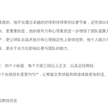
维度的。他不仅通过卓越的控球和传球掌控比赛节奏，还凭借出
余。更重要的是，他的领导力和心理素质进一步增强了团队凝聚
平，更让球队在战术执行和心理稳定性上获得优势。他个人能力
面，更在于全方位影响比赛与团队的能力。
的摘要、四个小标题、每个方面三段以上正文，以及总结两段。
每个自然段长度更均匀**，让整篇文章排版和阅读体验更加舒适。
写辉煌历史