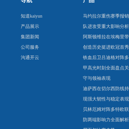
导航
产品
知道kaiyun
马约拉尔重伤赛季报销
产品展示
队进攻受重大影响分析
集团新闻
阿斯顿维拉在埃梅里带
公司服务
创造历史挺进欧冠首秀
沟通开云
铁血后卫吕迪格对阵多
甲高光时刻全面盘点关
守与领袖表现
迪萨西在切尔西防线持
现强大韧性与稳定表现
贝林厄姆对阵多特欧联
防两端影响力全面解析