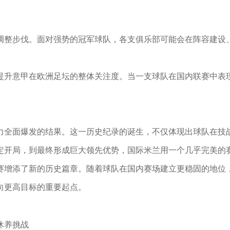
调整步伐。面对强势的冠军球队，各支俱乐部可能会在阵容建设
提升意甲在欧洲足坛的整体关注度。当一支球队在国内联赛中表
力全面爆发的结果。这一历史纪录的诞生，不仅体现出球队在技
定开局，到最终形成巨大领先优势，国际米兰用一个几乎完美的
赛增添了新的历史篇章。随着球队在国内赛场建立更稳固的地位
向更高目标的重要起点。
休养挑战