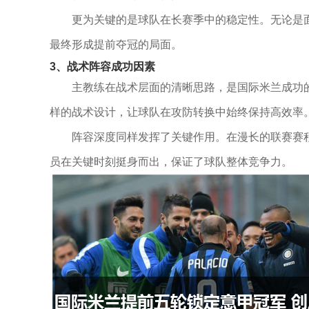
更为关键的是球队在长赛季中的稳定性。无论是
最终形成提前夺冠的局面。
3、战术阵容成功因素
主教练在战术层面的清晰思路，是国际米兰成功
样的战术设计，让球队在攻防转换中始终保持高效率
阵容深度同样发挥了关键作用。在漫长的联赛赛
员在关键时刻挺身而出，保证了球队整体竞争力。