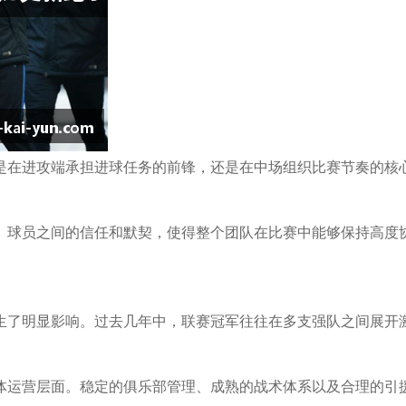
是在进攻端承担进球任务的前锋，还是在中场组织比赛节奏的核
。球员之间的信任和默契，使得整个团队在比赛中能够保持高度
生了明显影响。过去几年中，联赛冠军往往在多支强队之间展开
体运营层面。稳定的俱乐部管理、成熟的战术体系以及合理的引