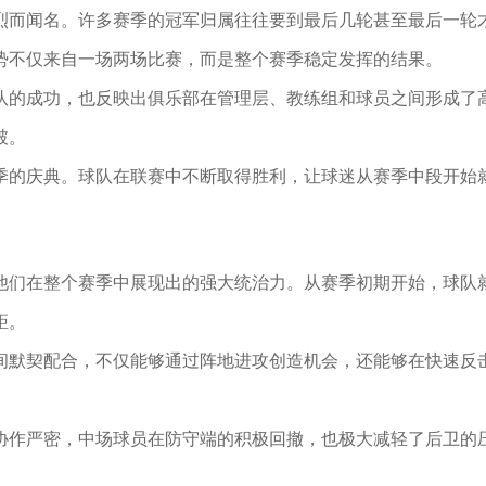
烈而闻名。许多赛季的冠军归属往往要到最后几轮甚至最后一轮
势不仅来自一场两场比赛，而是整个赛季稳定发挥的结果。
队的成功，也反映出俱乐部在管理层、教练组和球员之间形成了
破。
季的庆典。球队在联赛中不断取得胜利，让球迷从赛季中段开始
。
他们在整个赛季中展现出的强大统治力。从赛季初期开始，球队
距。
间默契配合，不仅能够通过阵地进攻创造机会，还能够在快速反
协作严密，中场球员在防守端的积极回撤，也极大减轻了后卫的