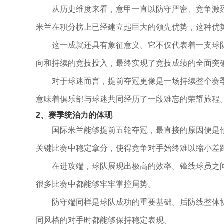
从历史维度来看，意甲一直以防守严密、竞争激
米兰在积分榜上已经建立起巨大的领先优势，这种优
这一成就还具有象征意义。它不仅代表着一支球
向和持续的竞技投入，最终实现了竞技成绩的全面突
对于球迷而言，提前夺冠更像是一场持续整个赛
意味着俱乐部与球迷共同经历了一段难忘的荣耀旅程
2、赛季统治力的体现
国际米兰能够提前五轮夺冠，最直接的原因便是
关键比赛中稳定拿分，使得竞争对手始终难以缩小差
在进攻端，球队展现出极高的效率。锋线球员之
很多比赛中都能够牢牢掌控局势。
防守端同样是球队成功的重要基础。后防线整体
同风格的对手时都能够保持稳定表现。