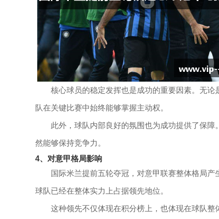
核心球员的稳定发挥也是成功的重要因素。无论
队在关键比赛中始终能够掌握主动权。
此外，球队内部良好的氛围也为成功提供了保障
然能够保持竞争力。
4、对意甲格局影响
国际米兰提前五轮夺冠，对意甲联赛整体格局产
球队已经在整体实力上占据领先地位。
这种领先不仅体现在积分榜上，也体现在球队整