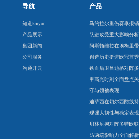
导航
产品
知道kaiyun
马约拉尔重伤赛季报销
产品展示
队进攻受重大影响分析
集团新闻
阿斯顿维拉在埃梅里带
公司服务
创造历史挺进欧冠首秀
沟通开云
铁血后卫吕迪格对阵多
甲高光时刻全面盘点关
守与领袖表现
迪萨西在切尔西防线持
现强大韧性与稳定表现
贝林厄姆对阵多特欧联
防两端影响力全面解析