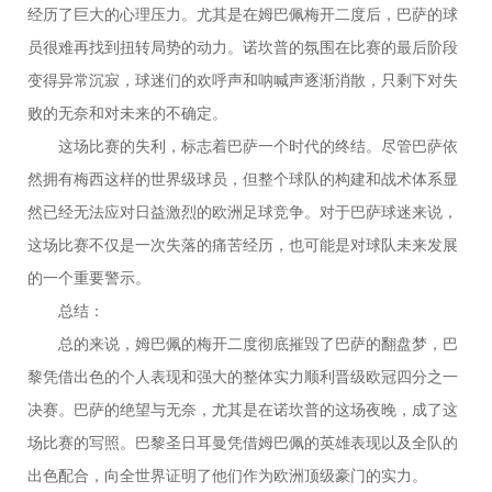
经历了巨大的心理压力。尤其是在姆巴佩梅开二度后，巴萨的球
员很难再找到扭转局势的动力。诺坎普的氛围在比赛的最后阶段
变得异常沉寂，球迷们的欢呼声和呐喊声逐渐消散，只剩下对失
败的无奈和对未来的不确定。
这场比赛的失利，标志着巴萨一个时代的终结。尽管巴萨依
然拥有梅西这样的世界级球员，但整个球队的构建和战术体系显
然已经无法应对日益激烈的欧洲足球竞争。对于巴萨球迷来说，
这场比赛不仅是一次失落的痛苦经历，也可能是对球队未来发展
的一个重要警示。
总结：
总的来说，姆巴佩的梅开二度彻底摧毁了巴萨的翻盘梦，巴
黎凭借出色的个人表现和强大的整体实力顺利晋级欧冠四分之一
决赛。巴萨的绝望与无奈，尤其是在诺坎普的这场夜晚，成了这
场比赛的写照。巴黎圣日耳曼凭借姆巴佩的英雄表现以及全队的
出色配合，向全世界证明了他们作为欧洲顶级豪门的实力。