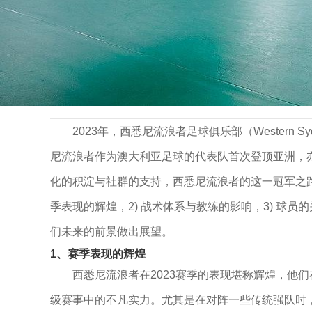
>
>
首页
集团新闻
西悉尼流浪者书写历史奇迹首夺亚冠荣耀
西悉尼流浪者书写历史奇迹首夺亚冠荣耀
2026 .04 .23
2023年，西悉尼流浪者足球俱乐部（Western
尼流浪者作为澳大利亚足球的代表队首次登顶亚洲，
化的积淀与社群的支持，西悉尼流浪者的这一冠军之路
季表现的辉煌，2) 战术体系与教练的影响，3) 球
们未来的前景做出展望。
1、赛季表现的辉煌
西悉尼流浪者在2023赛季的表现堪称辉煌，他
级赛事中的不凡实力。尤其是在对阵一些传统强队时