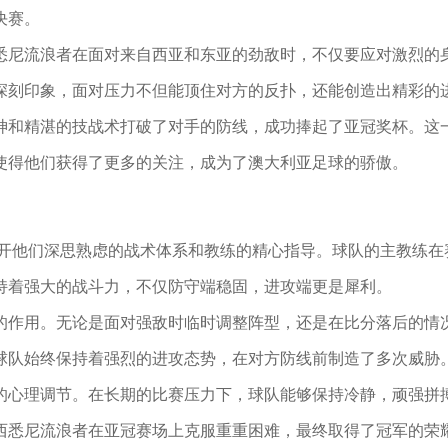
决赛。
悉尼流浪者在面对来自西亚和东亚的劲敌时，不仅要应对激烈的
深刻印象，面对压力不但能顶住对方的反扑，还能创造出精彩的
神和精湛的技战术打破了对手的防线，成功捧起了亚冠奖杯。这
使得他们获得了更多的关注，成为了澳大利亚足球的骄傲。
不开他们深思熟虑的战术体系和教练的精心指导。球队的主教练
持着强大的战斗力，不仅防守端稳固，进攻端更是犀利。
的作用。无论是面对强敌时临时调整阵型，还是在比分落后的情
球队始终保持着强烈的进攻态势，在对方防线前制造了多次威胁
的心理调节。在长期的比赛压力下，球队能够保持冷静，顽强拼
西悉尼流浪者在亚冠赛场上克服重重困难，最终取得了冠军的荣