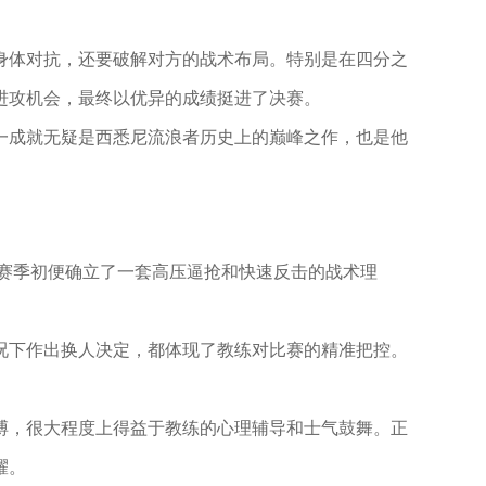
身体对抗，还要破解对方的战术布局。特别是在四分之
进攻机会，最终以优异的成绩挺进了决赛。
一成就无疑是西悉尼流浪者历史上的巅峰之作，也是他
在赛季初便确立了一套高压逼抢和快速反击的战术理
况下作出换人决定，都体现了教练对比赛的精准把控。
。
搏，很大程度上得益于教练的心理辅导和士气鼓舞。正
耀。