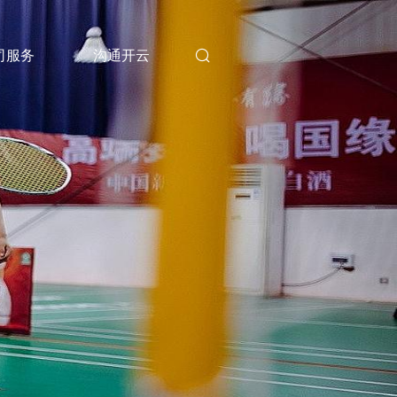
司服务
沟通开云