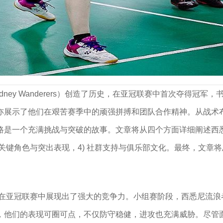
 Sydney Wanderers）创造了历史，在亚冠联赛中首次夺
亦展示了他们在艰苦赛季中的顽强拼搏和团队合作精神。从战术
是一个充满挑战与突破的故事。文章将从四个方面详细阐述西悉
员的关键角色与突出表现，4) 社群支持与俱乐部文化。最终，文
们在亚冠联赛中展现出了强大的竞争力。小组赛阶段，西悉尼流
，他们的表现可圈可点，不仅防守稳健，进攻也充满威胁。尽管