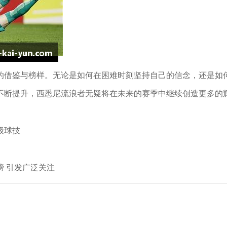
的借鉴与榜样。无论是如何在困难时刻坚持自己的信念，还是如
不断提升，西悉尼流浪者无疑将在未来的赛季中继续创造更多的
级球技
 引发广泛关注