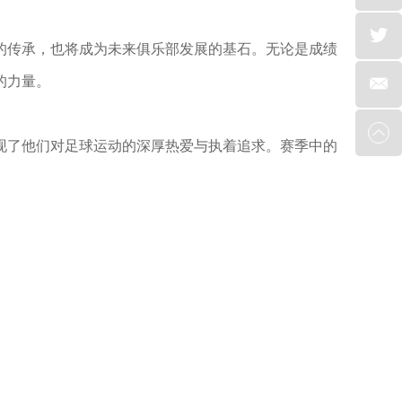
的传承，也将成为未来俱乐部发展的基石。无论是成绩
的力量。
现了他们对足球运动的深厚热爱与执着追求。赛季中的