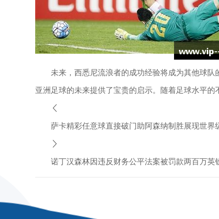
未来，西悉尼流浪者的成功经验将成为其他球队
亚洲足球的未来提供了宝贵的启示。随着足球水平的
萨卡精彩任意球直接破门助阿森纳制胜展现世界
诺丁汉森林因违反财务公平法案被罚款两百万英镑