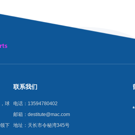
联系我们
，球
电话：13594780402
邮箱：
destitute@mac.com
领下
地址：天长市令秘湾345号