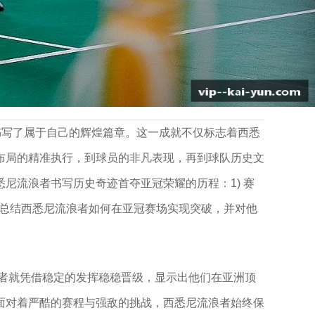
得冠军，书写了属于自己的辉煌篇章。这一成就不仅标志着西悉
布局的精准执行，到球员的非凡表现，再到球队历史文
尼流浪者书写历史奇迹首夺亚冠荣耀的历程：1) 赛
章将总结西悉尼流浪者如何在亚冠赛场实现突破，并对他
浪者就凭借稳定的发挥稳稳晋级，显示出他们在亚洲顶
面对着严酷的赛程与强敌的挑战，西悉尼流浪者始终保