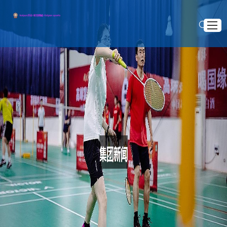
网站首页
知道kaiyun
>
>
首页
集团新闻
产品展示
2024欧洲杯尼科·威廉姆斯闪耀赛场展现巨大潜力成为未来之星
集团新闻
2024欧洲杯尼科·威廉姆斯闪耀赛场展现巨大潜力
公司服务
成为未来之星
沟通开云
2026 .04 .29
2024年欧洲杯的赛场上，新星层出不穷，但西班牙年轻边锋
尼科·威廉姆斯却以极具冲击力的表现迅速成为焦点人物。这位来
自毕尔巴鄂竞技的年轻球员，以出色的速度、灵活的脚下技术以
及极具威胁的突破能力，在关键比赛中屡次为球队打开局面。他