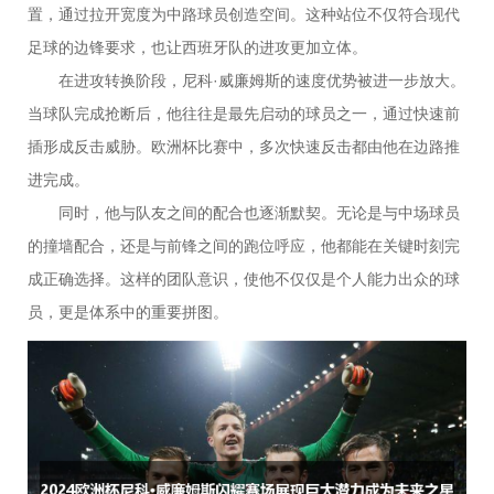
置，通过拉开宽度为中路球员创造空间。这种站位不仅符合现代
足球的边锋要求，也让西班牙队的进攻更加立体。
在进攻转换阶段，尼科·威廉姆斯的速度优势被进一步放大。
当球队完成抢断后，他往往是最先启动的球员之一，通过快速前
插形成反击威胁。欧洲杯比赛中，多次快速反击都由他在边路推
进完成。
同时，他与队友之间的配合也逐渐默契。无论是与中场球员
的撞墙配合，还是与前锋之间的跑位呼应，他都能在关键时刻完
成正确选择。这样的团队意识，使他不仅仅是个人能力出众的球
员，更是体系中的重要拼图。