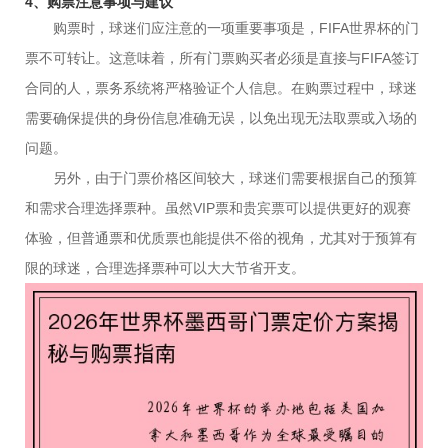
4、购票注意事项与建议
购票时，球迷们应注意的一项重要事项是，FIFA世界杯的门
票不可转让。这意味着，所有门票购买者必须是直接与FIFA签订
合同的人，票务系统将严格验证个人信息。在购票过程中，球迷
需要确保提供的身份信息准确无误，以免出现无法取票或入场的
问题。
另外，由于门票价格区间较大，球迷们需要根据自己的预算
和需求合理选择票种。虽然VIP票和贵宾票可以提供更好的观赛
体验，但普通票和优质票也能提供不俗的视角，尤其对于预算有
限的球迷，合理选择票种可以大大节省开支。