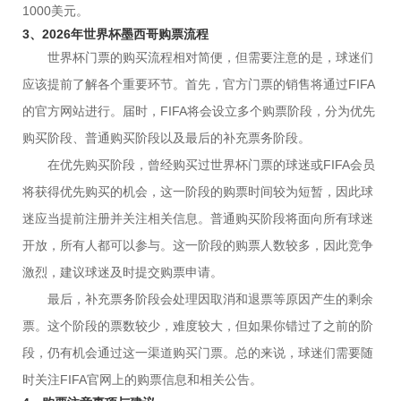
1000美元。
3、2026年世界杯墨西哥购票流程
世界杯门票的购买流程相对简便，但需要注意的是，球迷们
应该提前了解各个重要环节。首先，官方门票的销售将通过FIFA
的官方网站进行。届时，FIFA将会设立多个购票阶段，分为优先
购买阶段、普通购买阶段以及最后的补充票务阶段。
在优先购买阶段，曾经购买过世界杯门票的球迷或FIFA会员
将获得优先购买的机会，这一阶段的购票时间较为短暂，因此球
迷应当提前注册并关注相关信息。普通购买阶段将面向所有球迷
开放，所有人都可以参与。这一阶段的购票人数较多，因此竞争
激烈，建议球迷及时提交购票申请。
最后，补充票务阶段会处理因取消和退票等原因产生的剩余
票。这个阶段的票数较少，难度较大，但如果你错过了之前的阶
段，仍有机会通过这一渠道购买门票。总的来说，球迷们需要随
时关注FIFA官网上的购票信息和相关公告。