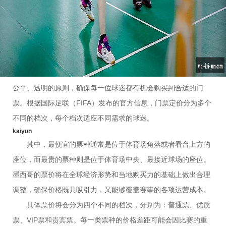
验。本篇文章将全面揭秘2026年世界杯墨西哥的门票定价方案，
详细介绍票务体系、不同票种的价格区间、购票流程及注意事
项，并提供购票攻略，帮助球迷更好地理解和参与这一世界级赛
事。
1、2026年世界杯墨西哥门票定价方案解析
在2026年世界杯的门票定价方案中，墨西哥的票价体系遵循
公平、透明的原则，确保每一位球迷都有机会购买到合适的门
票。根据国际足联（FIFA）发布的官方信息，门票定价分为多个
不同的档次，每个档次适应不同需求的球迷。
kaiyun
其中，最便宜的票种通常是位于体育场角落或者看台上方的
座位，而最贵的票种则是位于体育场中央、最接近球场的座位。
墨西哥的票价将在全球经济形势和当地购买力的基础上做出合理
调整，确保价格既具吸引力，又能够覆盖赛事的各项运营成本。
具体票价将会分为四个不同的档次，分别为：普通票、优质
票、VIP票和贵宾票。每一类票种的价格差距可能会因比赛的重