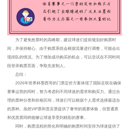
为了避免抢票时的高峰期，建议球迷们提前规划好购票时
间，并保持耐心。由于购票系统会根据流量进行调整，可能会出
现排队的情况。为了增加成功购买的机会，可以尝试在不同时间
段登录购票页面，争取先发制人。
总结：
2026年世界杯墨西哥的门票定价方案体现了国际足联在确保
赛事运营的同时，努力考虑到不同球迷的需求和购买力。通过合
理的票种分类和价格区间，球迷们可以根据个人需求选择最适合
的票种。虽然VIP票和贵宾票提供了奢华的观赛体验，但普通票
和优质票同样能够让球迷享受到精彩的赛事。
同时，购票流程的简化和明确的购票时间安排为球迷提供了