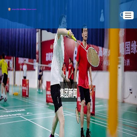
网站首页
知道kaiyun
>
>
首页
集团新闻
2026年世界杯墨西哥门票定价方案揭秘与购票指南
产品展示
2026年世界杯墨西哥门票定价方案揭秘与购票指
集团新闻
南
公司服务
2026 .04 .30
沟通开云
2026年世界杯的举办地包括美国、加拿大和墨西哥，作为全
球最受瞩目的体育赛事之一，门票的定价和购买方式引起了全球
球迷的广泛关注。墨西哥作为主办国之一，将承担大量的比赛场
次，因此墨西哥的门票定价方案将直接影响众多球迷的购票体