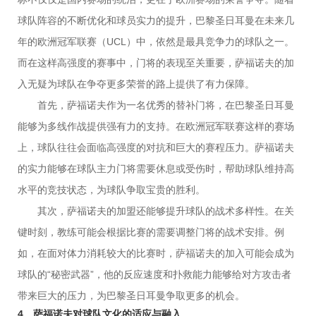
球队阵容的不断优化和球员实力的提升，巴黎圣日耳曼在未来几
年的欧洲冠军联赛（UCL）中，依然是最具竞争力的球队之一。
而在这样高强度的赛事中，门将的表现至关重要，萨福诺夫的加
入无疑为球队在争夺更多荣誉的路上提供了有力保障。
首先，萨福诺夫作为一名优秀的替补门将，在巴黎圣日耳曼
能够为多线作战提供强有力的支持。在欧洲冠军联赛这样的赛场
上，球队往往会面临高强度的对抗和巨大的赛程压力。萨福诺夫
的实力能够在球队主力门将需要休息或受伤时，帮助球队维持高
水平的竞技状态，为球队争取宝贵的胜利。
其次，萨福诺夫的加盟还能够提升球队的战术多样性。在关
键时刻，教练可能会根据比赛的需要调整门将的战术安排。例
如，在面对体力消耗较大的比赛时，萨福诺夫的加入可能会成为
球队的“秘密武器”，他的反应速度和扑救能力能够给对方攻击者
带来巨大的压力，为巴黎圣日耳曼争取更多的机会。
4、萨福诺夫对球队文化的适应与融入