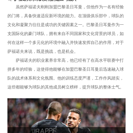
虽然萨福诺夫刚刚加盟巴黎圣日耳曼，但他作为一名有经验
的门将，具备快速适应新环境的能力。在顶级俱乐部中，球队的
文化和凝聚力往往是成功的关键因素之一。巴黎圣日耳曼作为一
支国际化的豪门球队，拥有来自不同国家和文化背景的球员，如
何在这样一个多元化的环境中融入并快速发挥自己的作用，对于
萨福诺夫来说，既是挑战，也是机会。
萨福诺夫的职业素养非常高，他已经有了在高水平联赛中打
拼多年的经验，这使得他能够在加盟巴黎圣日耳曼后迅速融入球
队的战术体系和文化氛围。他的训练态度严谨，工作作风踏实，
这些都能够为球队的其他成员树立榜样，提升球队的整体士气。