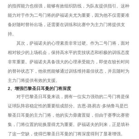
的指挥能力也很强，能够有效组织防线，为队友提供指引。这种
能力对于作为二号门将的萨福诺夫尤为重要，因为他不仅需要准
备好随时替补出场，还需要在训练和比赛中为主力门将提供支
持。
其次，萨福诺夫的心理素质非常过硬。作为二号门将，面对
相对较少的上场机会，保持高水平的竞技状态和积极的训练态度
非常重要。萨福诺夫具备强大的心理承受能力，即使在较长时间
的替补状态下，他依然能够通过训练维持最佳状态，并且随时为
主力门将提供有效的支援。
2、增强巴黎圣日耳曼的门将深度
对于巴黎圣日耳曼来说，拥有一位实力强劲的二号门将是保
证球队阵容稳定性的重要组成部分。吉恩-路易吉·多纳鲁马是巴
黎圣日耳曼的主力门将，他的实力毋庸置疑，但由于赛季比赛密
集，门将位置的轮换显得尤为重要。萨福诺夫的到来，正是填补
了这一空缺，使得巴黎圣日耳曼的门将深度得到了显著增强。