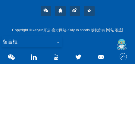
网站地图
Copyright © kaiyun开云·官方网站-Kaiyun sports 版权所有
留言框
-