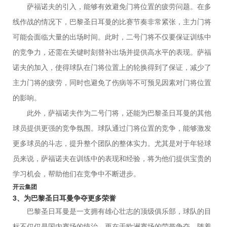
萨福诺夫的引入，能够有效避免门将位置的疲劳问题。在多
线作战的情况下，巴黎圣日耳曼的比赛节奏非常紧张，主力门将
可能会面临大量的出场时间。此时，二号门将不仅要保证训练中
的竞争力，还需在关键时刻替补出场并提供高水平的表现。萨福
诺夫的加入，使得球队在门将位置上的轮换得到了保证，减少了
主力门将的疲劳，同时也避免了伤病等不可预见因素对门将位置
的影响。
此外，萨福诺夫作为二号门将，还能为巴黎圣日耳曼的其他
球员提供更强的竞争氛围。球队通过门将位置的竞争，能够激发
更多球员的斗志，提升整个团队的整体实力。尤其是对于年轻球
员来说，萨福诺夫在训练中的表现和经验，将为他们提供宝贵的
学习机会，帮助他们在竞争中不断进步。
开云集团
3、为巴黎圣日耳曼争夺更多荣誉
巴黎圣日耳曼是一支拥有雄心壮志的顶级俱乐部，球队的目
标不仅仅是国内赛场的统治，更在于欧洲赛场的荣誉争夺。随着