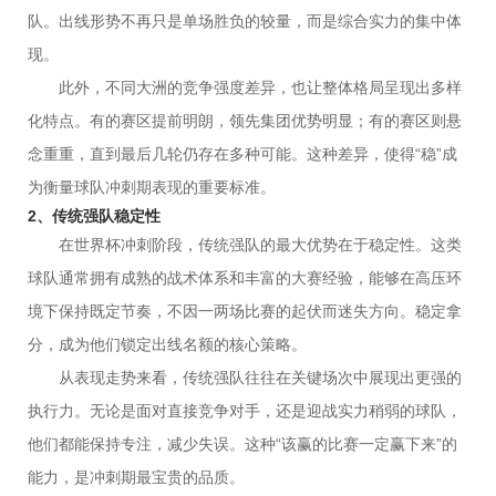
队。出线形势不再只是单场胜负的较量，而是综合实力的集中体
现。
此外，不同大洲的竞争强度差异，也让整体格局呈现出多样
化特点。有的赛区提前明朗，领先集团优势明显；有的赛区则悬
念重重，直到最后几轮仍存在多种可能。这种差异，使得“稳”成
为衡量球队冲刺期表现的重要标准。
2、传统强队稳定性
在世界杯冲刺阶段，传统强队的最大优势在于稳定性。这类
球队通常拥有成熟的战术体系和丰富的大赛经验，能够在高压环
境下保持既定节奏，不因一两场比赛的起伏而迷失方向。稳定拿
分，成为他们锁定出线名额的核心策略。
从表现走势来看，传统强队往往在关键场次中展现出更强的
执行力。无论是面对直接竞争对手，还是迎战实力稍弱的球队，
他们都能保持专注，减少失误。这种“该赢的比赛一定赢下来”的
能力，是冲刺期最宝贵的品质。