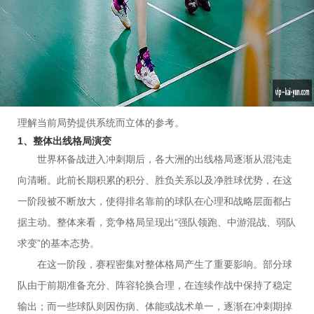
盘点谁在关键阶段更稳各队表现走势”这一核心主题，从整体竞争
格局、传统强队的稳定性、新兴力量的冲击力以及关键阶段的决
定性因素四个方面展开深入分析。通过梳理不同球队在冲刺阶段
的表现走势，解读战术、心理与阵容深度等多重因素如何影响出
线前景，力求勾勒出一幅清晰的世界杯出线形势全景图，为球迷
理解当前局势提供系统而立体的参考。
1、整体出线格局演变
世界杯备战进入冲刺期后，各大洲的出线格局逐渐从混沌走
向清晰。此前长期积累的积分、胜负关系以及净胜球优势，在这
一阶段被不断放大，使得排名靠前的球队在心理和战略层面都占
据主动。整体来看，竞争格局呈现出“强队领跑、中游混战、弱队
求变”的基本态势。
在这一阶段，赛程密集对整体格局产生了重要影响。部分球
队由于前期准备充分、阵容轮换合理，在连续作战中保持了稳定
输出；而一些球队则因伤病、体能或战术单一，逐渐在冲刺期掉