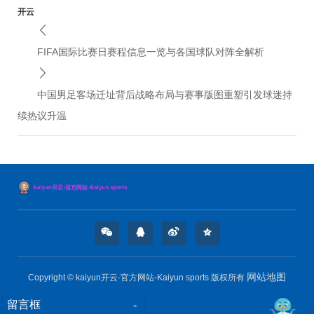
开云
FIFA国际比赛日赛程信息一览与各国球队对阵全解析
中国男足客场迁址背后战略布局与赛事版图重塑引发球迷持
续热议升温
网站地图
Copyright © kaiyun开云·官方网站-Kaiyun sports 版权所有
留言框
-