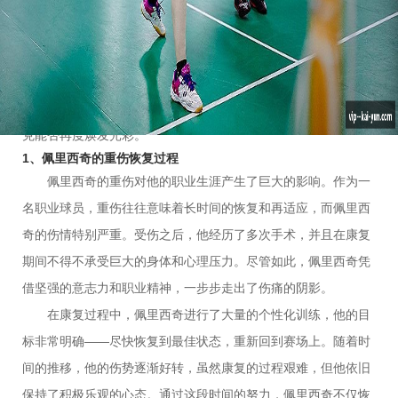
生篇章。本文将从佩里西奇的重伤恢复过程、离开热刺的原因、
加盟哈伊杜克的背景，以及他未来在哈伊杜克的前景四个方面，
对佩里西奇的转会进行详细阐述。通过这一转会事件，我们不仅
能够回顾佩里西奇的足球生涯，还能展望他在新球队的未来。本
文将深入剖析佩里西奇这一决定的背后动因，并探讨他在哈伊杜
克能否再度焕发光彩。
1、佩里西奇的重伤恢复过程
佩里西奇的重伤对他的职业生涯产生了巨大的影响。作为一
名职业球员，重伤往往意味着长时间的恢复和再适应，而佩里西
奇的伤情特别严重。受伤之后，他经历了多次手术，并且在康复
期间不得不承受巨大的身体和心理压力。尽管如此，佩里西奇凭
借坚强的意志力和职业精神，一步步走出了伤痛的阴影。
在康复过程中，佩里西奇进行了大量的个性化训练，他的目
标非常明确——尽快恢复到最佳状态，重新回到赛场上。随着时
间的推移，他的伤势逐渐好转，虽然康复的过程艰难，但他依旧
保持了积极乐观的心态。通过这段时间的努力，佩里西奇不仅恢