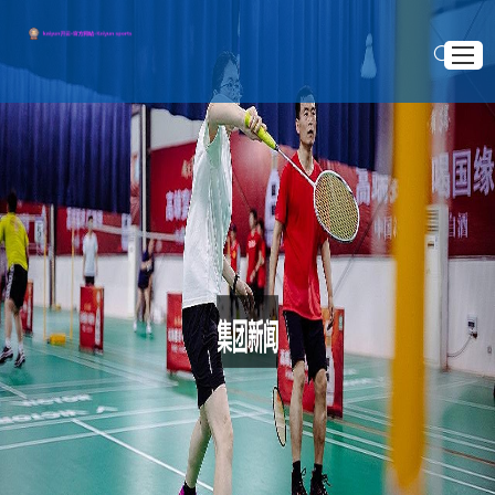
网站首页
知道kaiyun
>
>
首页
集团新闻
佩里西奇重伤恢复后离开热刺加盟哈伊杜克开启新征程
产品展示
佩里西奇重伤恢复后离开热刺加盟哈伊杜克开启新
集团新闻
征程
公司服务
2026 .05 .25
沟通开云
佩里西奇，这位曾经在热刺闪耀的边锋，以其出色的技术和
灵活的进攻能力征服了无数球迷。然而，命运的捉弄让他遭遇了
重伤，尽管他付出了巨大的努力恢复，但最终他做出了一个重大
的决定——离开热刺，加盟哈伊杜克足球俱乐部，开启了新的人