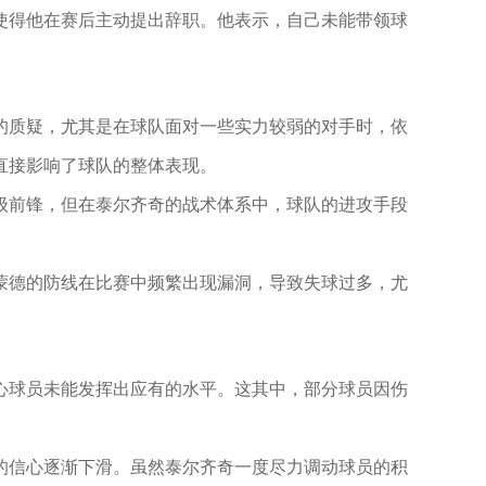
使得他在赛后主动提出辞职。他表示，自己未能带领球
的质疑，尤其是在球队面对一些实力较弱的对手时，依
直接影响了球队的整体表现。
级前锋，但在泰尔齐奇的战术体系中，球队的进攻手段
。
蒙德的防线在比赛中频繁出现漏洞，导致失球过多，尤
。
心球员未能发挥出应有的水平。这其中，部分球员因伤
的信心逐渐下滑。虽然泰尔齐奇一度尽力调动球员的积