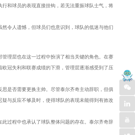
执行和球员的表现直接挂钩，若无法重振球队士气，将
虽然令人遗憾，但球员们也意识到，球队的低迷与他们
部管理层也在这一过程中扮演了相当关键的角色。在赛
着欧冠失利和联赛成绩的下滑，管理层逐渐感受到了压
反思是否需要更换主帅。尽管泰尔齐奇主动辞职，但俱
迟疑与反应不够及时，使得球队的表现未能得到有效改
在此过程中也承认了球队整体问题的存在。泰尔齐奇辞