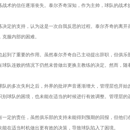
练战术的信任逐渐丧失。泰尔齐奇深知，作为主帅，球队的战术
练决定的支持，认为这是一次自我反思的过程。泰尔齐奇的离开
，克服内部的困难。
也起到了重要的作用。虽然泰尔齐奇自己主动提出辞职，但俱乐
在球队连败的情况下仍然未曾做出更换主教练的决定。然而，随
球队的多次失利之后，外界的批评声音逐渐增大，管理层也开始
识别球队的困境，也未能在适当的时候进行有效调整。管理层的
有一定的责任，虽然俱乐部的支持未能得到预期的回报，但他们
未能在适当时机做出更有效的决策，导致球队陷入了困境。