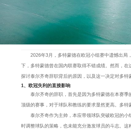
>
>
首页
集团新闻
多特蒙德主帅泰尔齐奇欧冠失利后主动提
多特蒙德主帅泰尔齐奇欧冠失利后主动提出辞
2026 .05 .30
2026年3月，多特蒙德在欧冠小组赛中遗憾出
下，多特蒙德曾在国内联赛取得不错成绩。然而，在
探讨泰尔齐奇辞职背后的原因，以及这一决定对多特
1、欧冠失利的直接影响
泰尔齐奇的辞职，首先是因为多特蒙德在本赛季
顶级的赛事，对于球队和教练的要求显然更高。多特
泰尔齐奇作为主帅，本应带领球队突破欧冠的小
时调整球队的策略，也未能充分激发球员的斗志。这