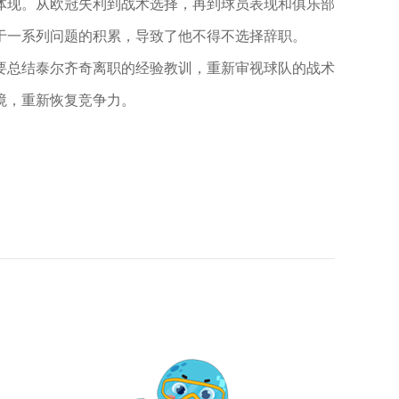
体现。从欧冠失利到战术选择，再到球员表现和俱乐部
于一系列问题的积累，导致了他不得不选择辞职。
要总结泰尔齐奇离职的经验教训，重新审视球队的战术
境，重新恢复竞争力。