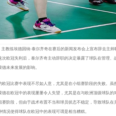
出辞职
职
局，主教练埃德因纳·泰尔齐奇在赛后的新闻发布会上宣布辞去主
这次欧冠失利后，泰尔齐奇主动辞职的决定暴露了球队在管理、
蒙德未来发展的影响。
的欧冠比赛中表现不尽如人意，尤其是在小组赛阶段的失败。虽
蒙德在欧冠中的表现屡屡令人失望，尤其是在与欧洲顶级球队的
组赛阶段，但由于战术布置不当和球员状态不稳定，导致球队在
种情况使得球队在欧冠中的表现可谓是相当糟糕。