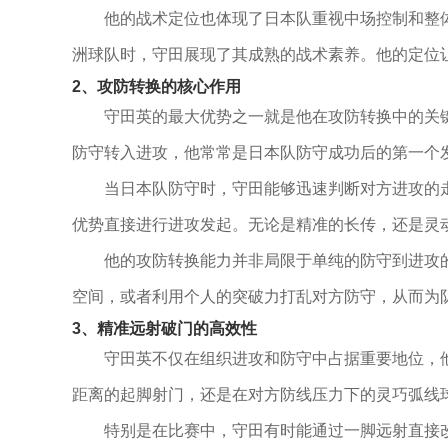
他的战术定位也体现了日本队重视中场控制和整
洲球队时，守田展现了其成熟的战术素养。他的定位
2、攻防转换的核心作用
守田英的最大优势之一就是他在攻防转换中的关
防守转入进攻，他常常是日本队防守成功后的第一个
当日本队防守时，守田能够迅速判断对方进攻的
优势直接进行进攻发起。无论是精准的长传，还是灵
他的攻防转换能力并非局限于单纯的防守到进攻
空间，或者利用个人的突破力打乱对方防守，从而为
3、精准远射破门的高效性
守田英不仅在组织进攻和防守中占据重要地位，
距离的起脚射门，还是在对方防线压力下的灵巧弧线
特别是在比赛中，守田有时能通过一脚远射直接