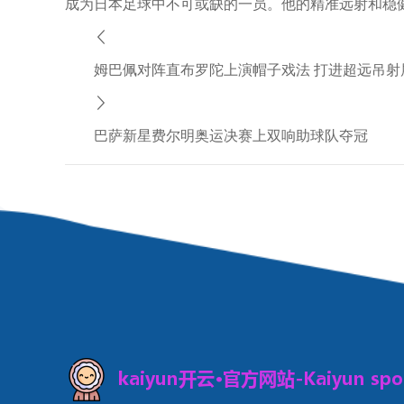
成为日本足球中不可或缺的一员。他的精准远射和稳
姆巴佩对阵直布罗陀上演帽子戏法 打进超远吊射
巴萨新星费尔明奥运决赛上双响助球队夺冠