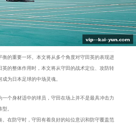
平衡的重要一环。本文将从多个角度对守田英的表现进
田英的整体作用时，本文将从守田的战术定位、攻防转
何成为日本足球的中场灵魂。
为一个身材适中的球员，守田在场上并不是最具冲击力
阵型。
奏。在防守时，守田有着良好的站位意识和防守覆盖范