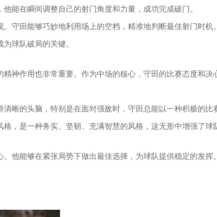
，他能在瞬间调整自己的射门角度和力量，成功完成破门。
现。守田能够巧妙地利用场上的空档，精准地判断最佳射门时机
成为球队破局的关键。
的精神作用也非常重要。作为中场的核心，守田的比赛态度和决
持清晰的头脑，特别是在面对强敌时，守田总能以一种积极的比
风格，是一种务实、坚韧、充满智慧的风格，这无形中增强了球
心。他能够在紧张局势下做出最佳选择，为球队提供稳定的发挥