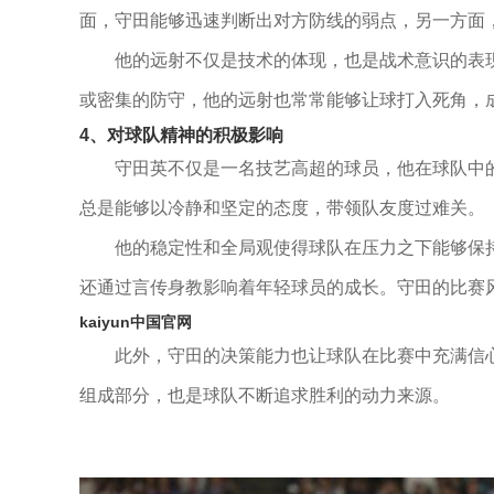
面，守田能够迅速判断出对方防线的弱点，另一方面
他的远射不仅是技术的体现，也是战术意识的表
或密集的防守，他的远射也常常能够让球打入死角，
4、对球队精神的积极影响
守田英不仅是一名技艺高超的球员，他在球队中
总是能够以冷静和坚定的态度，带领队友度过难关。
他的稳定性和全局观使得球队在压力之下能够保
还通过言传身教影响着年轻球员的成长。守田的比赛
kaiyun中国官网
此外，守田的决策能力也让球队在比赛中充满信
组成部分，也是球队不断追求胜利的动力来源。