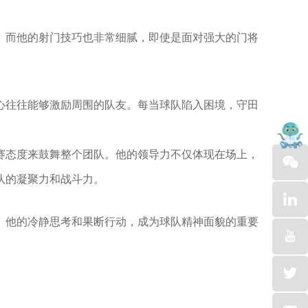
。而他的射门技巧也非常细腻，即使是面对强大的门将
心往往能够激励周围的队友。每当球队陷入困境，守田
赛态度来鼓舞整个团队。他的领导力不仅体现在场上，
队的凝聚力和战斗力。
。他的冷静思考和果断行动，成为球队精神面貌的重要