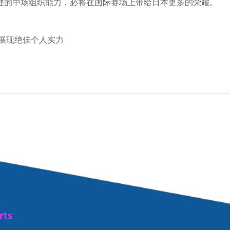
健的中场组织能力，必将在国际赛场上带给日本更多的荣耀。
展现绝佳个人实力