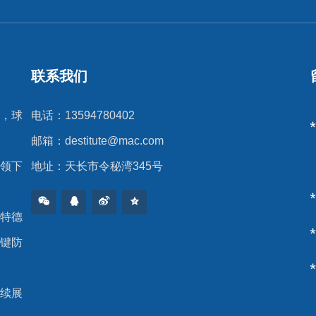
联系我们
，球
电话：13594780402
邮箱：
destitute@mac.com
领下
地址：天长市令秘湾345号
特德
键防
续展