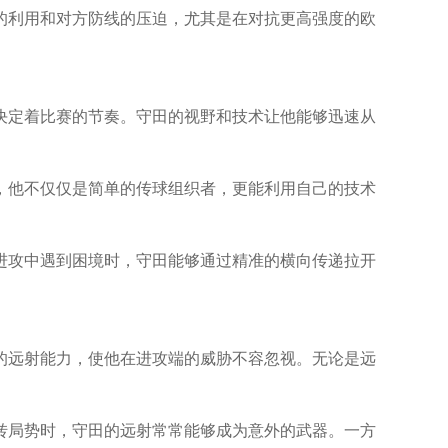
的利用和对方防线的压迫，尤其是在对抗更高强度的欧
。
决定着比赛的节奏。守田的视野和技术让他能够迅速从
，他不仅仅是简单的传球组织者，更能利用自己的技术
进攻中遇到困境时，守田能够通过精准的横向传递拉开
的远射能力，使他在进攻端的威胁不容忽视。无论是远
转局势时，守田的远射常常能够成为意外的武器。一方