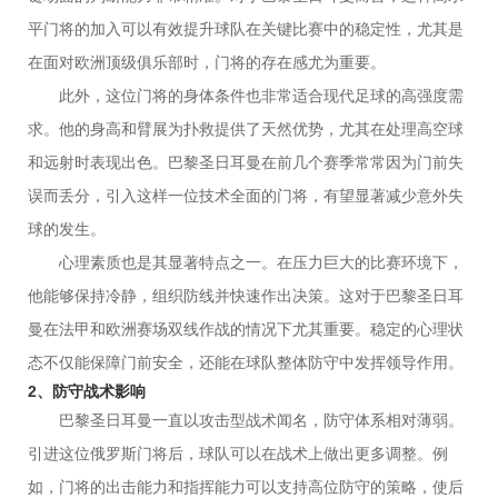
平门将的加入可以有效提升球队在关键比赛中的稳定性，尤其是
在面对欧洲顶级俱乐部时，门将的存在感尤为重要。
此外，这位门将的身体条件也非常适合现代足球的高强度需
求。他的身高和臂展为扑救提供了天然优势，尤其在处理高空球
和远射时表现出色。巴黎圣日耳曼在前几个赛季常常因为门前失
误而丢分，引入这样一位技术全面的门将，有望显著减少意外失
球的发生。
心理素质也是其显著特点之一。在压力巨大的比赛环境下，
他能够保持冷静，组织防线并快速作出决策。这对于巴黎圣日耳
曼在法甲和欧洲赛场双线作战的情况下尤其重要。稳定的心理状
态不仅能保障门前安全，还能在球队整体防守中发挥领导作用。
2、防守战术影响
巴黎圣日耳曼一直以攻击型战术闻名，防守体系相对薄弱。
引进这位俄罗斯门将后，球队可以在战术上做出更多调整。例
如，门将的出击能力和指挥能力可以支持高位防守的策略，使后