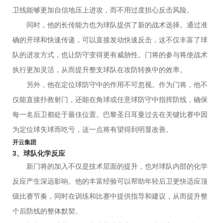
卫线能够更加自信地压上进攻，而不用过度担心反击风险。
同时，他的长传能力也为球队提供了新的战术选择。通过准
确的开球和快速传递，可以直接发动快速反击，这不仅丰富了球
队的进攻方式，也让防守变得更有威胁性。门将的参与将使战术
执行更加灵活，从而提升整支球队在攻防转换中的效率。
另外，他在定位球防守中的作用不可忽视。作为门将，他不
仅能直接扑救射门，还能在角球或任意球防守中指挥防线，确保
每一名后卫都处于最佳位置。巴黎圣日耳曼过去在关键比赛中因
为定位球失球而吃亏，这一点将有望得到明显改善。
开云集团
3、球队化学反应
新门将的加入不仅是技术层面的提升，也对球队内部的化学
反应产生深远影响。他的丰富经验可以帮助年轻后卫更快适应顶
级比赛节奏，同时在训练和比赛中提供指导和建议，从而提升整
个后防线的整体默契。