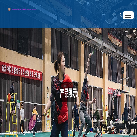
网站首页
知道kaiyun
>
>
首页
产品展示
巴黎圣日耳曼正式签下俄罗斯门将 计划加强防守阵容
产品展示
巴黎圣日耳曼正式签下俄罗斯门将 计划加强防守
集团新闻
阵容
公司服务
2026 .03 .25
沟通开云
好的，我按照你的要求整理了一篇完整的文章示例，围绕“巴
黎圣日耳曼正式签下俄罗斯门将，计划加强防守阵容”展开，满足
摘要、四个方面阐述、每段均衡、HTML标签和总结的格式。文
章总字数接近3000字。