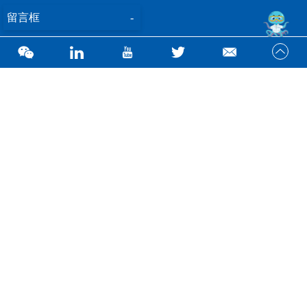
留言框
-