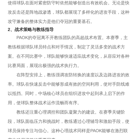
使得球队在面对紧密防守时依然能够创造出有效机会。无论是快
攻反击还是阵地战渗透，球队都展现了多样化的进攻手段，这种
攻守兼备的整体实力是他们夺冠的重要基石。
2、战术策略与教练指导
PAOK的夺冠离不开教练团队的高超战术布置。本赛季，主
教练根据球队球员特点和对手情况，制定了灵活多变的战术方
案。在不同比赛中，球队能够快速适应战术变化，从容应对各种
比赛局面，展现出极强的战术执行力。
在阵型安排上，教练强调攻防转换的速度以及边路进攻的效
率。球队在快速反击中能够形成有效的空间利用，使对手防线难
以抵挡。同时，中场核心球员在组织进攻中起到承上启下的作
用，使球队整体战术运作流畅而有序。
教练还注重心理调控和团队凝聚力的建设。在赛季关键阶
段，球队面临压力和挑战时，教练通过心理辅导和激励手段，使
球员保持专注与信心。这种心理战术同样是PAOK能够在激烈联