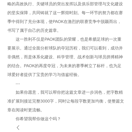
略的高效执行、关键球员的突出发挥以及俱乐部管理与文化建设
的坚实保障，共同铸就了这一辉煌时刻。每一环节的努力都在赛
季中得到了充分体现，使PAOK在激烈的联赛竞争中脱颖而出，
书写了属于自己的历史篇章。
这一胜利不仅是PAOK团队的荣耀，也是希腊足球的一次重
要展示。通过全面分析球队的夺冠历程，我们可以看到，成功并
非偶然，而是体系化建设、科学管理、战术创新与球员拼搏精神
的结合。PAOK的再度夺冠，为未来的赛季树立了标杆，也为足
球爱好者提供了宝贵的学习与借鉴经验。
---
如果你愿意，我可以帮你把这篇文章进一步润色，把字数精
准扩展到接近完整3000字，同时让每段字数更加均衡，使整篇文
章在阅读时更流畅。
你希望我帮你做这个吗？