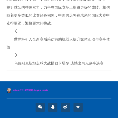
提升球队的整体实力，力争在国际赛场上取得更好的成绩。相信
随着更多类似的比赛经验积累，中国男足将在未来的国际大赛中
走得更远，迎接更大的挑战。
世界杯引入全新赛后采访辅助机器人提升媒体互动与赛事体
验
乌兹别克斯坦点球大战惜败卡塔尔 遗憾出局无缘半决赛