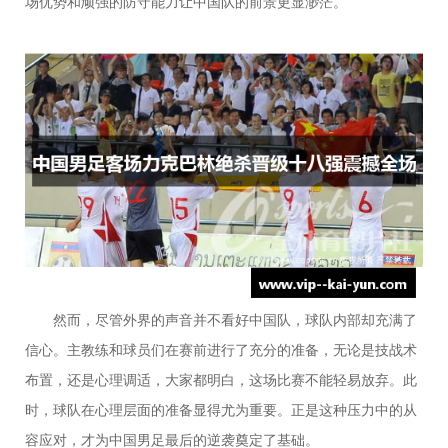
场优势和顽强的防守能力让中国队的前景更显渺茫。
然而，尽管外界的声音并不看好中国队，球队内部却充满了
信心。主教练和球员们在赛前进行了充分的准备，无论是技战术
布置，还是心理调适，大家都明白，这场比赛不能轻易放弃。此
时，球队在心理层面的准备显得尤为重要。正是这种压力中的从
容应对，才为中国男足最后的逆袭奠定了基础。