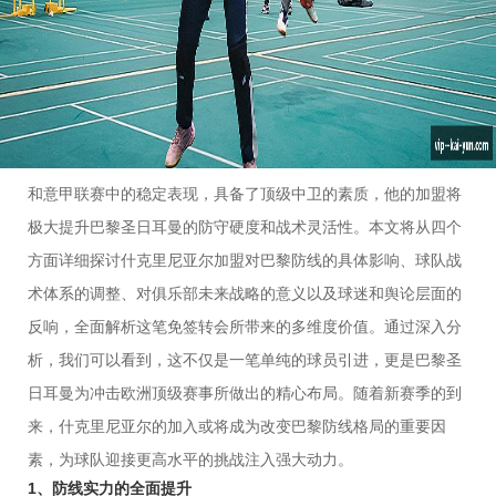
---
文章摘要：米兰什克里尼亚尔的免签加盟巴黎圣日耳曼，无
疑成为了本赛季欧洲足坛最引人注目的转会事件之一。这一举动
不仅展示了巴黎圣日耳曼在引援策略上的高明布局，也体现了俱
乐部对于防线强化的迫切需求。什克里尼亚尔凭借其在国际赛场
和意甲联赛中的稳定表现，具备了顶级中卫的素质，他的加盟将
极大提升巴黎圣日耳曼的防守硬度和战术灵活性。本文将从四个
方面详细探讨什克里尼亚尔加盟对巴黎防线的具体影响、球队战
术体系的调整、对俱乐部未来战略的意义以及球迷和舆论层面的
反响，全面解析这笔免签转会所带来的多维度价值。通过深入分
析，我们可以看到，这不仅是一笔单纯的球员引进，更是巴黎圣
日耳曼为冲击欧洲顶级赛事所做出的精心布局。随着新赛季的到
来，什克里尼亚尔的加入或将成为改变巴黎防线格局的重要因
素，为球队迎接更高水平的挑战注入强大动力。
1、防线实力的全面提升