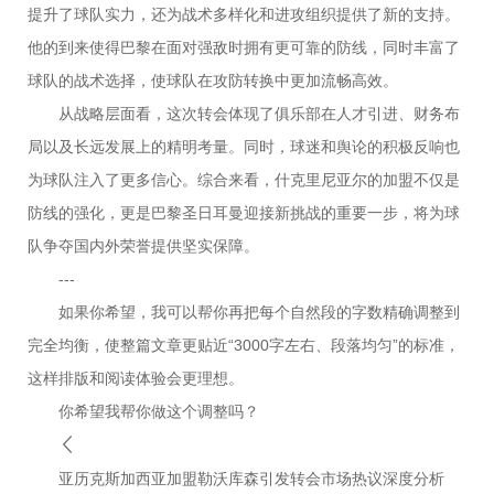
提升了球队实力，还为战术多样化和进攻组织提供了新的支持。
他的到来使得巴黎在面对强敌时拥有更可靠的防线，同时丰富了
球队的战术选择，使球队在攻防转换中更加流畅高效。
从战略层面看，这次转会体现了俱乐部在人才引进、财务布
局以及长远发展上的精明考量。同时，球迷和舆论的积极反响也
为球队注入了更多信心。综合来看，什克里尼亚尔的加盟不仅是
防线的强化，更是巴黎圣日耳曼迎接新挑战的重要一步，将为球
队争夺国内外荣誉提供坚实保障。
---
如果你希望，我可以帮你再把每个自然段的字数精确调整到
完全均衡，使整篇文章更贴近“3000字左右、段落均匀”的标准，
这样排版和阅读体验会更理想。
你希望我帮你做这个调整吗？
亚历克斯加西亚加盟勒沃库森引发转会市场热议深度分析