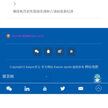
佛得角历史性晋级非洲杯八强创造新纪录
网站地图
Copyright © kaiyun开云·官方网站-Kaiyun sports 版权所有
留言框
-