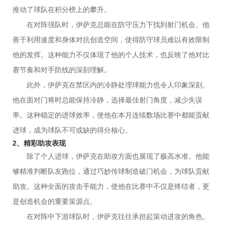
推动了球队在积分榜上的攀升。
在对阵强队时，伊萨克总能在防守压力下找到射门机会。他
善于利用速度和身体对抗创造空间，使得防守球员难以有效限制
他的发挥。这种能力不仅体现了他的个人技术，也反映了他对比
赛节奏和对手防线的深刻理解。
此外，伊萨克在禁区内的冷静处理球能力也令人印象深刻。
他在面对门将时总能保持冷静，选择最佳射门角度，减少失误
率。这种稳定的进球效率，使他在本月连续数场比赛中都能贡献
进球，成为球队不可或缺的得分核心。
2、精彩助攻表现
除了个人进球，伊萨克在助攻方面也展现了极高水准。他能
够精准判断队友跑位，通过巧妙传球制造破门机会，为球队贡献
助攻。这种全面的攻击手能力，使他在比赛中不仅是终结者，更
是创造机会的重要策源点。
在对阵中下游球队时，伊萨克往往承担起策动进攻的角色。