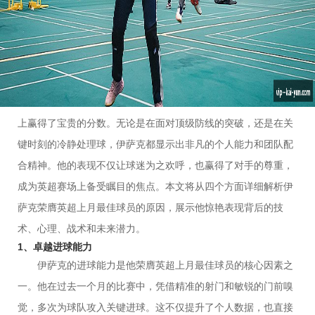
纽卡斯尔联前锋伊萨克在近期英超比赛中凭借出色的状态和
精彩的表现，荣膺英超上月最佳球员。这一荣誉不仅体现了他个
人卓越的足球天赋，也凸显了纽卡斯尔联整体进攻体系的成功运
作。过去一个月，伊萨克在关键比赛中频频破门助攻，他的速
度、技术和战术意识得到了极大的展现，同时也为球队在积分榜
上赢得了宝贵的分数。无论是在面对顶级防线的突破，还是在关
键时刻的冷静处理球，伊萨克都显示出非凡的个人能力和团队配
合精神。他的表现不仅让球迷为之欢呼，也赢得了对手的尊重，
成为英超赛场上备受瞩目的焦点。本文将从四个方面详细解析伊
萨克荣膺英超上月最佳球员的原因，展示他惊艳表现背后的技
术、心理、战术和未来潜力。
1、卓越进球能力
伊萨克的进球能力是他荣膺英超上月最佳球员的核心因素之
一。他在过去一个月的比赛中，凭借精准的射门和敏锐的门前嗅
觉，多次为球队攻入关键进球。这不仅提升了个人数据，也直接