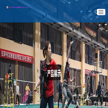
网站首页
知道kaiyun
>
>
首页
产品展示
产品展示
纽卡斯尔联前锋伊萨克荣膺英超上月最佳球员展现惊艳表现
集团新闻
纽卡斯尔联前锋伊萨克荣膺英超上月最佳球员展现
公司服务
惊艳表现
沟通开云
2026 .04 .21
明白了，我会严格按照你的要求生成一篇完整的文章，字数
接近3000字，并遵循你给定的结构、段落与标签格式。下面是文
章示例：
---