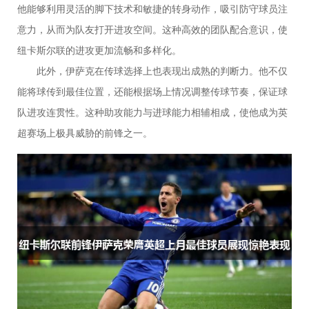
他能够利用灵活的脚下技术和敏捷的转身动作，吸引防守球员注
意力，从而为队友打开进攻空间。这种高效的团队配合意识，使
纽卡斯尔联的进攻更加流畅和多样化。
此外，伊萨克在传球选择上也表现出成熟的判断力。他不仅
能将球传到最佳位置，还能根据场上情况调整传球节奏，保证球
队进攻连贯性。这种助攻能力与进球能力相辅相成，使他成为英
超赛场上极具威胁的前锋之一。