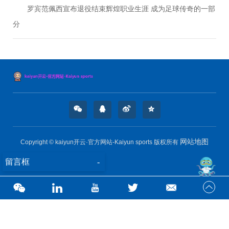
罗宾范佩西宣布退役结束辉煌职业生涯 成为足球传奇的一部
分
网站地图
Copyright © kaiyun开云·官方网站-Kaiyun sports 版权所有
留言框
-