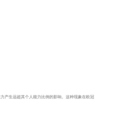
实力产生远超其个人能力比例的影响。这种现象在欧冠