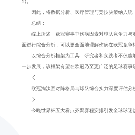
出。
因此，将数据分析、医疗管理与竞技决策纳入统
总结：
综上所述，欧冠赛事中伤病因素对球队竞争力与
面进行综合分析，可以更全面地理解伤病在欧冠竞争
以综合分析框架为工具，研究者和实践者不仅能
一步发展，该框架有望在欧冠乃至更广泛的足球赛事
欧冠淘汰赛对阵格局与球队综合实力深度评估分
今晚世界杯五大看点齐聚赛程安排引发全球球迷