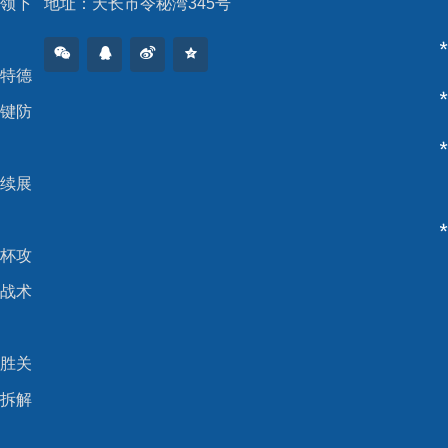
领下
地址：天长市令秘湾345号
特德
键防
续展
杯攻
战术
胜关
拆解