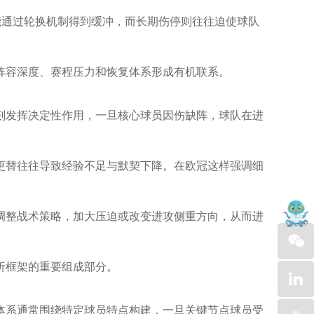
能通过轮换机制得到缓冲，而长期伤停则往往迫使球队
阵容深度、赛程压力和恢复体系形成有机联系。
刻发挥决定性作用，一旦核心球员因伤缺阵，球队在进
更替往往导致经验不足与默契下降。在欧冠这样强调细
调整战术策略，加大压迫或改变进攻侧重方向，从而进
析框架的重要组成部分。
体系通常围绕特定球员特点构建，一旦关键节点球员受