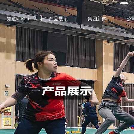
知道kaiyun
产品展示
集团新闻
公