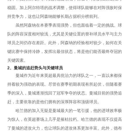
稳固。加上阿尔特塔的战术调整，使得球队能够在对阵强敌时保
持竞争力，这也让阿森纳能够长期占据积分榜前列。
虽然阿森纳在本赛季表现强势，但也面临着一定的挑战。球
队的阵容深度相对较浅，尤其是关键位置的替补球员水平与主力
球员之间仍存在差距。此外，阿森纳的经验相对较少，如何在关
键比赛中保持冷静，发挥出最佳状态，将是他们能否最终夺冠的
关键因素。
2、曼城的追赶势头与关键球员
曼城作为近年来英超最具统治力的球队之一，一直以来都保
持着较为强劲的表现。尽管在赛季初期表现有所起伏，但随着赛
季的深入，曼城逐渐找回了冠军争夺的状态。曼城目前的强势追
赶，主要依靠的是他们拥有的深厚阵容和顶级球员。
哈兰德的加入无疑是曼城最大的一笔引援，他的进球效率极
为惊人，在英超赛场上几乎是摧枯拉朽。哈兰德的表现不仅提高
了曼城的进攻火力，也让球队的进攻体系更加丰富。此外，德布