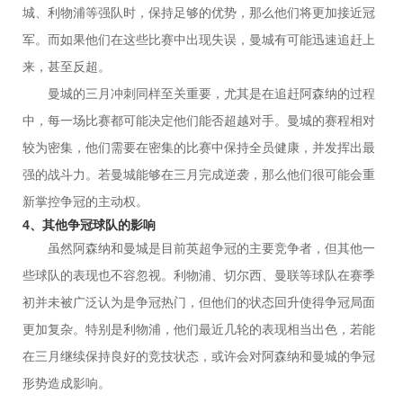
城、利物浦等强队时，保持足够的优势，那么他们将更加接近冠
军。而如果他们在这些比赛中出现失误，曼城有可能迅速追赶上
来，甚至反超。
曼城的三月冲刺同样至关重要，尤其是在追赶阿森纳的过程
中，每一场比赛都可能决定他们能否超越对手。曼城的赛程相对
较为密集，他们需要在密集的比赛中保持全员健康，并发挥出最
强的战斗力。若曼城能够在三月完成逆袭，那么他们很可能会重
新掌控争冠的主动权。
4、其他争冠球队的影响
虽然阿森纳和曼城是目前英超争冠的主要竞争者，但其他一
些球队的表现也不容忽视。利物浦、切尔西、曼联等球队在赛季
初并未被广泛认为是争冠热门，但他们的状态回升使得争冠局面
更加复杂。特别是利物浦，他们最近几轮的表现相当出色，若能
在三月继续保持良好的竞技状态，或许会对阿森纳和曼城的争冠
形势造成影响。