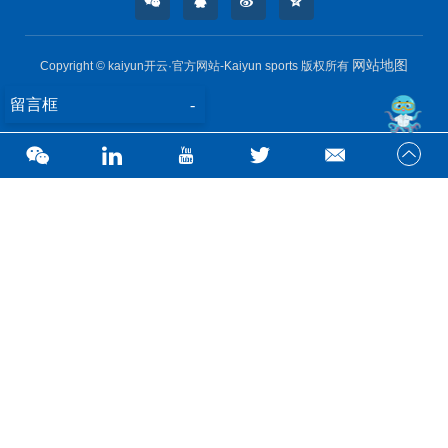
网站地图
Copyright © kaiyun开云·官方网站-Kaiyun sports 版权所有
留言框
-