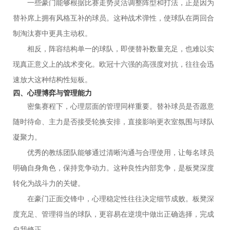
一些豪门能够根据比赛走势灵活调整阵型和打法，正是因为
替补席上拥有风格互补的球员。这种战术弹性，使球队在两回合
制淘汰赛中更具主动权。
相反，阵容结构单一的球队，即便替补数量充足，也难以实
现真正意义上的战术变化。欧冠十六强的高强度对抗，往往会迅
速放大这种结构性短板。
四、心理博弈与管理能力
密集赛程下，心理层面的管理同样重要。替补球员是否愿意
随时待命、主力是否接受轮换安排，直接影响更衣室氛围与球队
凝聚力。
优秀的教练团队能够通过清晰沟通与合理使用，让每名球员
明确自身角色，保持竞争动力。这种良性内部竞争，是板凳深度
转化为战斗力的关键。
在豪门正面交锋中，心理稳定性往往决定细节成败。板凳深
度充足、管理得当的球队，更容易在逆境中做出正确选择，完成
自我修正。