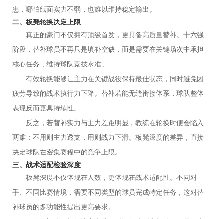
患，哪怕纸面实力不弱，也难以维持稳定输出。
二、板凳轮换决定上限
真正的豪门不仅拥有顶级首发，更具备高质量替补。十六强
阶段，替补球员不再只是填补空缺，而是需要在关键场次中承担
核心任务，维持球队竞技水准。
有效轮换能够让主力在关键战役保持最佳状态，同时避免因
疲劳导致的战术执行力下降。替补若能无缝衔接体系，球队整体
表现反而更具持续性。
反之，若替补实力与主力差距明显，教练在轮换时便会陷入
两难：不用则主力透支，用则战力下滑。板凳深度的差异，直接
决定球队在密集赛程中的竞争上限。
三、战术适配检验深度
板凳深度不仅体现在人数，更体现在战术适配性。不同对
手、不同比赛情境，需要不同类型的球员完成特定任务，这对替
补球员的多功能性提出更高要求。