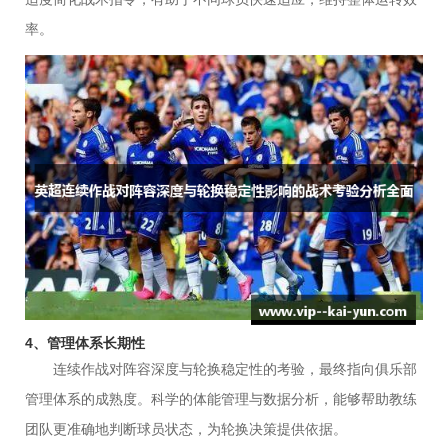
率。
4、管理体系长期性
连续作战对阵容深度与轮换稳定性的考验，最终指向俱乐部
管理体系的成熟度。科学的体能管理与数据分析，能够帮助教练
团队更准确地判断球员状态，为轮换决策提供依据。