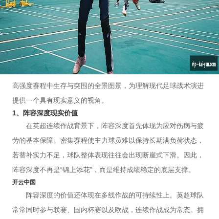
环境下，球队如何通过人员配置、轮换策略、战术调整以及管理
机制来维持竞争力。文章认为，连续作战不仅是体能与伤病的挑
战，更是教练团队战术智慧与管理能力的综合考验。通过分析阵
容厚度的现实价值、轮换稳定性的双重属性、战术层面的灵活应
变，以及俱乐部长期建设的系统逻辑，本文力图呈现英超球队在
高强度赛程中生存与突围的全景图景，为理解现代足球战术演进
提供一个具有现实意义的视角。
1、阵容深度现实价值
在英超连续作战背景下，阵容深度首先体现为应对伤病与疲
劳的基本保障。密集赛程使主力球员难以保持长期满负荷状态，
若替补实力不足，球队整体表现往往会出现断崖式下滑。因此，
阵容深度不再是“锦上添花”，而是维持成绩稳定的底层支撑。
开云中国
阵容深度的价值还体现在多线作战的可持续性上。英超球队
常常同时参与联赛、国内杯赛以及欧战，连续作战成为常态。拥