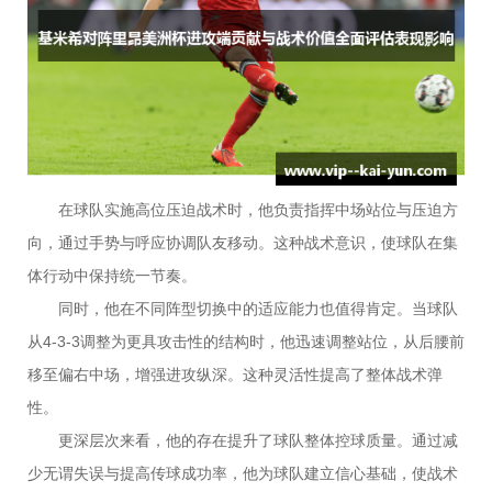
在球队实施高位压迫战术时，他负责指挥中场站位与压迫方
向，通过手势与呼应协调队友移动。这种战术意识，使球队在集
体行动中保持统一节奏。
同时，他在不同阵型切换中的适应能力也值得肯定。当球队
从4-3-3调整为更具攻击性的结构时，他迅速调整站位，从后腰前
移至偏右中场，增强进攻纵深。这种灵活性提高了整体战术弹
性。
更深层次来看，他的存在提升了球队整体控球质量。通过减
少无谓失误与提高传球成功率，他为球队建立信心基础，使战术