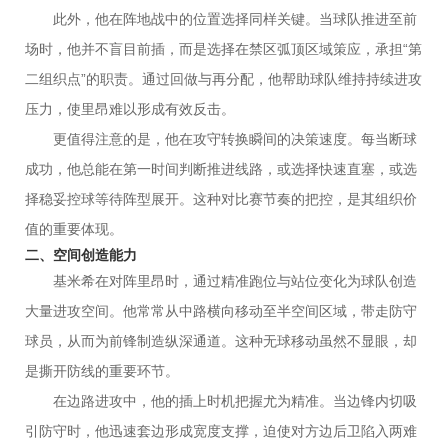
此外，他在阵地战中的位置选择同样关键。当球队推进至前
场时，他并不盲目前插，而是选择在禁区弧顶区域策应，承担“第
二组织点”的职责。通过回做与再分配，他帮助球队维持持续进攻
压力，使里昂难以形成有效反击。
更值得注意的是，他在攻守转换瞬间的决策速度。每当断球
成功，他总能在第一时间判断推进线路，或选择快速直塞，或选
择稳妥控球等待阵型展开。这种对比赛节奏的把控，是其组织价
值的重要体现。
二、空间创造能力
基米希在对阵里昂时，通过精准跑位与站位变化为球队创造
大量进攻空间。他常常从中路横向移动至半空间区域，带走防守
球员，从而为前锋制造纵深通道。这种无球移动虽然不显眼，却
是撕开防线的重要环节。
在边路进攻中，他的插上时机把握尤为精准。当边锋内切吸
引防守时，他迅速套边形成宽度支撑，迫使对方边后卫陷入两难