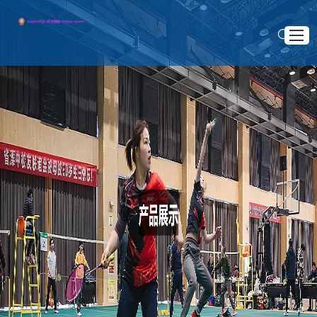
网站首页
知道kaiyun
>
>
首页
产品展示
产品展示
基米希对阵里昂美洲杯进攻端贡献与战术价值全面评估表现影响
集团新闻
基米希对阵里昂美洲杯进攻端贡献与战术价值全面
公司服务
评估表现影响
沟通开云
2026 .03 .14
在基米希对阵里昂的这场被称为“美洲杯式对决”的焦点战
中，他在进攻端的表现不仅体现在数据层面，更体现在战术体系
运转与比赛节奏塑造之中。本文将围绕其进攻组织能力、空间调
度价值、关键时刻影响力以及整体战术联动四个方面，系统评估