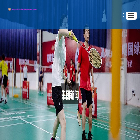
网站首页
知道kaiyun
>
>
首页
集团新闻
产品展示
2026年世界杯出线形势全面解析各大洲晋级动态与潜力分析
集团新闻
2026年世界杯出线形势全面解析各大洲晋级动态
公司服务
与潜力分析
沟通开云
2026 .02 .13
2026年世界杯首次扩军至48支球队，赛制与名额分配的深刻
变化，正在重塑全球足球版图。各大洲在出线名额、竞争结构、
战略选择与发展潜力上都出现了前所未有的新局面。传统强区如
何在更宽松的通道中保持竞争力，新兴力量怎样把握历史机遇完