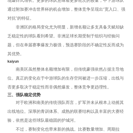
现爆炸式增长。更多的球队意味着更多轮次的较量，中下游球队
通过附加赛冲击世界杯的机会增加，整体竞争呈现出“宽入口、强
对抗”的特征。
非洲区的格局变化尤为明显，新增名额让多支具备天赋却缺
乏稳定性的球队看到希望。非洲足球长期受制于组织与经验问
题，但在单届赛事爆发力极强，预选赛阶段的不确定性反而成为
其优势。
kaiyun
南美区虽然整体名额增加有限，但传统豪强依然占据主导地
位。真正的变化在于中游球队的生存空间被进一步压缩，出线与
否更多取决于稳定性而非偶然爆发，整体竞争更趋理性。
三、强队稳定优势
对于欧洲和南美的传统强队而言，扩军并未从根本上动摇其
出线地位。深厚的青训体系、成熟的联赛结构以及丰富的大赛经
验，依然是这些球队最稳固的护城河。
不过，赛制变化也带来新的挑战。比赛数量增加、周期拉