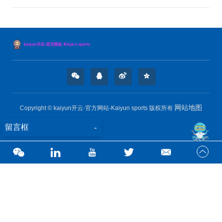
网站地图
Copyright © kaiyun开云·官方网站-Kaiyun sports 版权所有
留言框
-