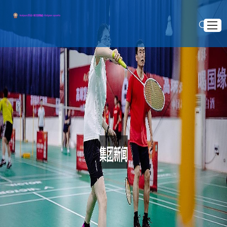
网站首页
知道kaiyun
>
>
首页
集团新闻
产品展示
世界杯伤停动态持续更新赛程安排调整引发球迷媒体广泛热议
集团新闻
世界杯伤停动态持续更新赛程安排调整引发球迷媒
公司服务
体广泛热议
沟通开云
2026 .02 .13
文章摘要：世界杯作为全球瞩目的顶级足球赛事，其赛场内
外的每一个细微变化，都会迅速引发球迷与媒体的高度关注。近
年来，随着赛程密集化、对抗强度提升，球员伤停情况呈现出动
态化、频繁化的特点。围绕世界杯伤停信息的持续更新，以及由