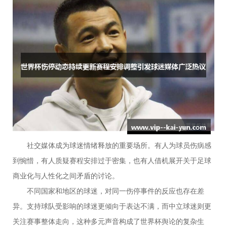
社交媒体成为球迷情绪释放的重要场所。有人为球员伤病感
到惋惜，有人质疑赛程安排过于密集，也有人借机展开关于足球
商业化与人性化之间矛盾的讨论。
不同国家和地区的球迷，对同一伤停事件的反应也存在差
异。支持球队受影响的球迷更倾向于表达不满，而中立球迷则更
关注赛事整体走向，这种多元声音构成了世界杯舆论的复杂生