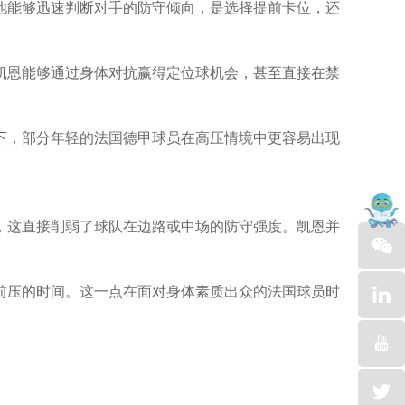
他能够迅速判断对手的防守倾向，是选择提前卡位，还
凯恩能够通过身体对抗赢得定位球机会，甚至直接在禁
下，部分年轻的法国德甲球员在高压情境中更容易出现
，这直接削弱了球队在边路或中场的防守强度。凯恩并
前压的时间。这一点在面对身体素质出众的法国球员时