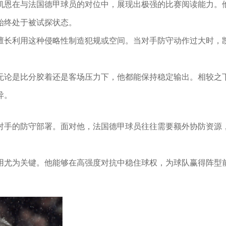
凯恩在与法国德甲球员的对位中，展现出极强的比赛阅读能力。
始终处于被试探状态。
擅长利用这种侵略性制造犯规或空间。当对手防守动作过大时，
无论是比分胶着还是客场压力下，他都能保持稳定输出。相较之
异。
对手的防守部署。面对他，法国德甲球员往往需要额外协防资源
用尤为关键。他能够在高强度对抗中稳住球权，为球队赢得阵型