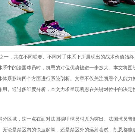
值深度解析全面剖析关键因素
度解析全面剖析关键因素
锋之一，其在不同联赛、不同对手体系下所展现出的战术价值始
体系中的法国球员时，凯恩的对位优势被进一步放大。本文将围绕
体体系影响四个方面进行系统剖析。文章不仅关注凯恩个人能力
作用。通过多维度分析，本文力求呈现凯恩在关键对位中的决定
得分区域，这一点在面对法国德甲球员时尤为突出。法国球员普
。无论是禁区内的快速起脚，还是禁区外的远射尝试，凯恩都能