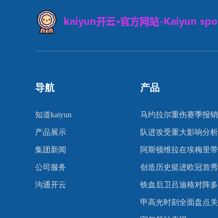
导航
产品
知道kaiyun
马约拉尔重伤赛季报销
产品展示
队进攻受重大影响分析
集团新闻
阿斯顿维拉在埃梅里带
公司服务
创造历史挺进欧冠首秀
沟通开云
铁血后卫吕迪格对阵多
甲高光时刻全面盘点关