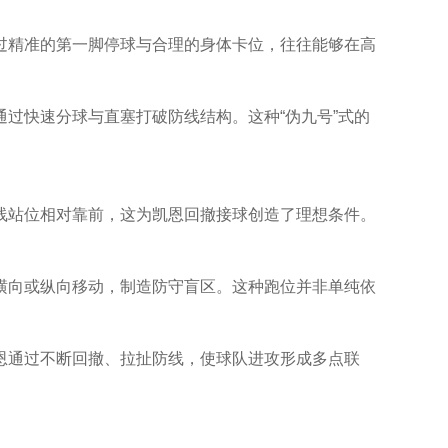
过精准的第一脚停球与合理的身体卡位，往往能够在高
过快速分球与直塞打破防线结构。这种“伪九号”式的
线站位相对靠前，这为凯恩回撤接球创造了理想条件。
横向或纵向移动，制造防守盲区。这种跑位并非单纯依
恩通过不断回撤、拉扯防线，使球队进攻形成多点联