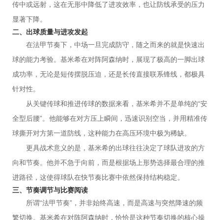
传中或远射，这在无形中降低了进攻效率，也让防线承受的压力
显著下降。
二、出球质量与进攻发起
在法甲节奏下，中场一旦完成防守，随之而来的就是快速出
球的能力考验。基米希在对阵阿森纳时，展现了极高的一脚出球
成功率，无论是短传摆脱压迫，还是长传直接联系锋线，都极具
针对性。
从关键传球和推进传球的数据来看，基米希并不是单纯的“安
全型后腰”。他能够在对方压上瞬间，迅速识别空当，并用精准传
球撕开对方第一道防线，这种能力在高压环境中极为稀缺。
更具战术意义的是，基米希的出球往往决定了球队进攻的方
向和节奏。他并不急于向前，而是根据场上形势选择最合理的推
进路径，这使得球队在快节奏比赛中依然保持结构稳定。
三、节奏调节与比赛阅读
所谓“法甲节奏”，并非始终高速，而是高速与突然降速的频
繁切换。基米希在对阵阿森纳时，恰恰是这种节奏切换的核心操