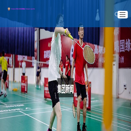
网站首页
知道kaiyun
>
>
首页
集团新闻
产品展示
基米希对阵阿森纳法甲节奏下的中场统治力全面解析关键数据与战术价值
集团新闻
基米希对阵阿森纳法甲节奏下的中场统治力全面解
公司服务
析关键数据与战术价值
沟通开云
2026 .02 .19
文章摘要的内容：本文以“基米希对阵阿森纳法甲节奏下的中
场统治力”为核心议题，从数据、战术、节奏与价值四个维度，对
其在高强度对抗环境中的表现进行系统拆解。文章并不局限于单
场比赛结果，而是将比赛置于“法甲节奏”这一强调身体对抗、攻