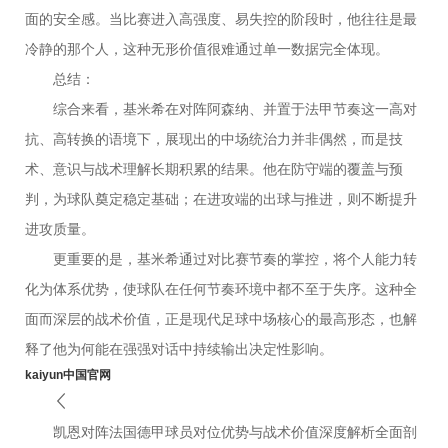
面的安全感。当比赛进入高强度、易失控的阶段时，他往往是最
冷静的那个人，这种无形价值很难通过单一数据完全体现。
总结：
综合来看，基米希在对阵阿森纳、并置于法甲节奏这一高对
抗、高转换的语境下，展现出的中场统治力并非偶然，而是技
术、意识与战术理解长期积累的结果。他在防守端的覆盖与预
判，为球队奠定稳定基础；在进攻端的出球与推进，则不断提升
进攻质量。
更重要的是，基米希通过对比赛节奏的掌控，将个人能力转
化为体系优势，使球队在任何节奏环境中都不至于失序。这种全
面而深层的战术价值，正是现代足球中场核心的最高形态，也解
释了他为何能在强强对话中持续输出决定性影响。
kaiyun中国官网
凯恩对阵法国德甲球员对位优势与战术价值深度解析全面剖