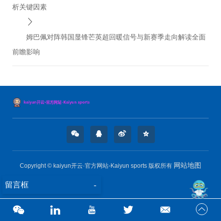
析关键因素
姆巴佩对阵韩国显锋芒英超回暖信号与新赛季走向解读全面
前瞻影响
网站地图
Copyright © kaiyun开云·官方网站-Kaiyun sports 版权所有
留言框
-