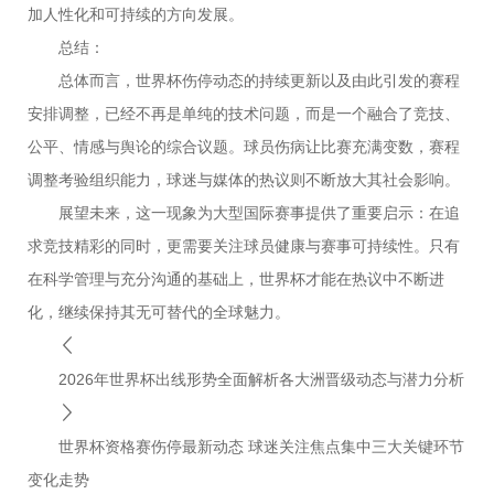
加人性化和可持续的方向发展。
总结：
总体而言，世界杯伤停动态的持续更新以及由此引发的赛程
安排调整，已经不再是单纯的技术问题，而是一个融合了竞技、
公平、情感与舆论的综合议题。球员伤病让比赛充满变数，赛程
调整考验组织能力，球迷与媒体的热议则不断放大其社会影响。
展望未来，这一现象为大型国际赛事提供了重要启示：在追
求竞技精彩的同时，更需要关注球员健康与赛事可持续性。只有
在科学管理与充分沟通的基础上，世界杯才能在热议中不断进
化，继续保持其无可替代的全球魅力。
2026年世界杯出线形势全面解析各大洲晋级动态与潜力分析
世界杯资格赛伤停最新动态 球迷关注焦点集中三大关键环节
变化走势