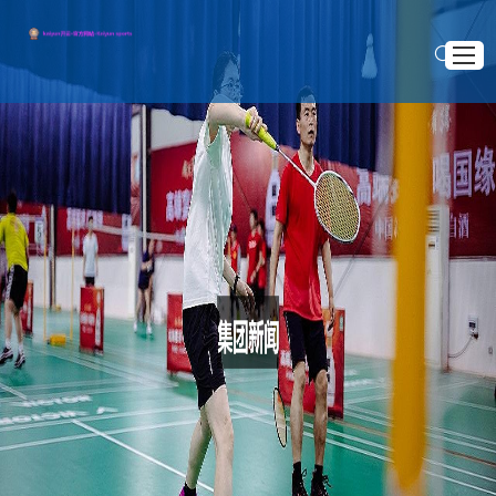
网站首页
知道kaiyun
>
>
首页
集团新闻
产品展示
世界杯伤停动态持续更新赛程安排调整引发球迷媒体广泛热议
集团新闻
世界杯伤停动态持续更新赛程安排调整引发球迷媒
公司服务
体广泛热议
沟通开云
2026 .02 .23
文章摘要：世界杯作为全球瞩目的顶级足球赛事，其赛场内
外的每一个细微变化，都会迅速引发球迷与媒体的高度关注。近
年来，随着赛程密集化、对抗强度提升，球员伤停情况呈现出动
态化、频繁化的特点。围绕世界杯伤停信息的持续更新，以及由