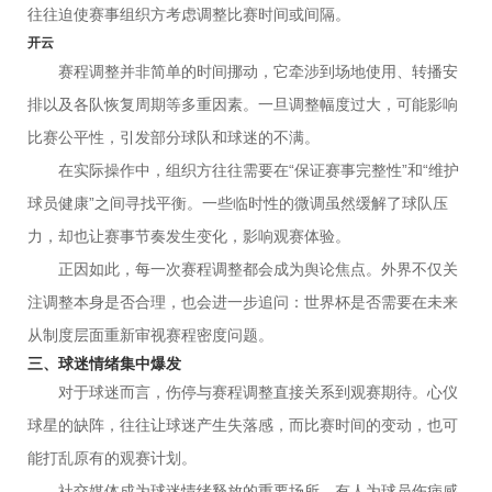
往往迫使赛事组织方考虑调整比赛时间或间隔。
开云
赛程调整并非简单的时间挪动，它牵涉到场地使用、转播安
排以及各队恢复周期等多重因素。一旦调整幅度过大，可能影响
比赛公平性，引发部分球队和球迷的不满。
在实际操作中，组织方往往需要在“保证赛事完整性”和“维护
球员健康”之间寻找平衡。一些临时性的微调虽然缓解了球队压
力，却也让赛事节奏发生变化，影响观赛体验。
正因如此，每一次赛程调整都会成为舆论焦点。外界不仅关
注调整本身是否合理，也会进一步追问：世界杯是否需要在未来
从制度层面重新审视赛程密度问题。
三、球迷情绪集中爆发
对于球迷而言，伤停与赛程调整直接关系到观赛期待。心仪
球星的缺阵，往往让球迷产生失落感，而比赛时间的变动，也可
能打乱原有的观赛计划。
社交媒体成为球迷情绪释放的重要场所。有人为球员伤病感