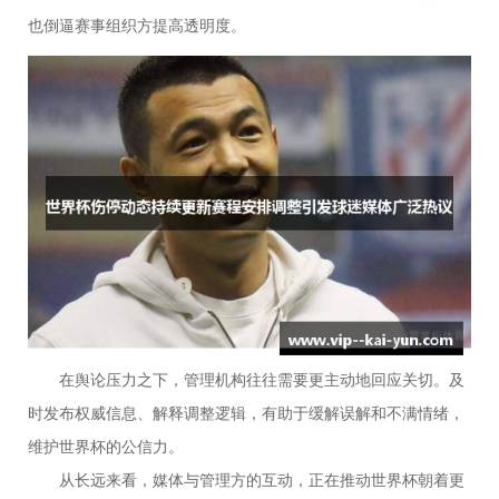
也倒逼赛事组织方提高透明度。
在舆论压力之下，管理机构往往需要更主动地回应关切。及
时发布权威信息、解释调整逻辑，有助于缓解误解和不满情绪，
维护世界杯的公信力。
从长远来看，媒体与管理方的互动，正在推动世界杯朝着更