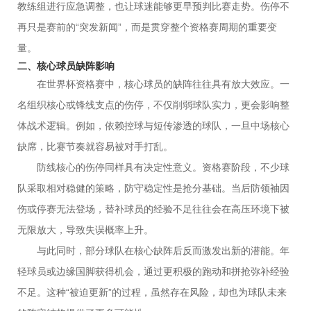
教练组进行应急调整，也让球迷能够更早预判比赛走势。伤停不
再只是赛前的“突发新闻”，而是贯穿整个资格赛周期的重要变
量。
二、核心球员缺阵影响
在世界杯资格赛中，核心球员的缺阵往往具有放大效应。一
名组织核心或锋线支点的伤停，不仅削弱球队实力，更会影响整
体战术逻辑。例如，依赖控球与短传渗透的球队，一旦中场核心
缺席，比赛节奏就容易被对手打乱。
防线核心的伤停同样具有决定性意义。资格赛阶段，不少球
队采取相对稳健的策略，防守稳定性是抢分基础。当后防领袖因
伤或停赛无法登场，替补球员的经验不足往往会在高压环境下被
无限放大，导致失误概率上升。
与此同时，部分球队在核心缺阵后反而激发出新的潜能。年
轻球员或边缘国脚获得机会，通过更积极的跑动和拼抢弥补经验
不足。这种“被迫更新”的过程，虽然存在风险，却也为球队未来