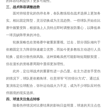
的阵容结构提供了更多可能性。
三、战术阵容调整趋势
面对持续变化的伤停名单，各队教练组在战术选择上更加务
实。相比固定阵型，灵活切换成为主流趋势。一些球队开始在比
赛中频繁变阵，根据场上人员特点即时调整攻防重心，以降低单
一球员缺阵带来的冲击。
轮换策略也在资格赛中被重新重视。过去，部分强队倾向于
依赖固定主力阵容快速建立优势，而如今更多教练主动进行人员
轮换，提前分散伤病风险。这种策略虽然可能影响短期默契度，
但在漫长的资格赛周期中显得更加理性。
此外，定位球战术的重要性进一步凸显。在主力进攻手受伤
的情况下，球队更依赖角球、任意球等“可控得分方式”。通过反
复演练定位球配合，弥补运动战火力不足，成为不少球队应对伤
停困境的现实选择。
四、球迷关注焦点转移
随着伤停情况对比赛结果的影响日益明显，球迷的关注点也