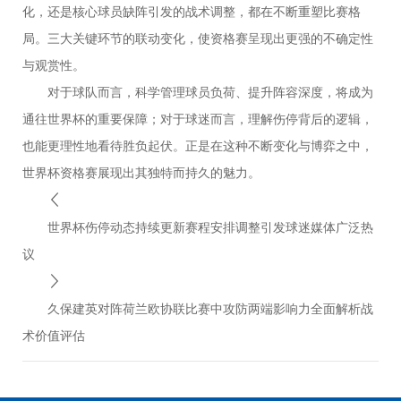
化，还是核心球员缺阵引发的战术调整，都在不断重塑比赛格
局。三大关键环节的联动变化，使资格赛呈现出更强的不确定性
与观赏性。
对于球队而言，科学管理球员负荷、提升阵容深度，将成为
通往世界杯的重要保障；对于球迷而言，理解伤停背后的逻辑，
也能更理性地看待胜负起伏。正是在这种不断变化与博弈之中，
世界杯资格赛展现出其独特而持久的魅力。
世界杯伤停动态持续更新赛程安排调整引发球迷媒体广泛热
议
久保建英对阵荷兰欧协联比赛中攻防两端影响力全面解析战
术价值评估