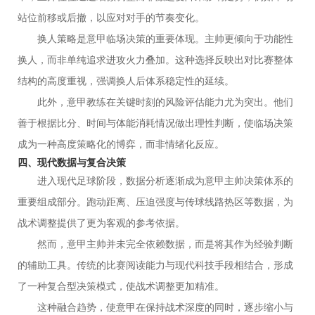
站位前移或后撤，以应对对手的节奏变化。
换人策略是意甲临场决策的重要体现。主帅更倾向于功能性
换人，而非单纯追求进攻火力叠加。这种选择反映出对比赛整体
结构的高度重视，强调换人后体系稳定性的延续。
此外，意甲教练在关键时刻的风险评估能力尤为突出。他们
善于根据比分、时间与体能消耗情况做出理性判断，使临场决策
成为一种高度策略化的博弈，而非情绪化反应。
四、现代数据与复合决策
进入现代足球阶段，数据分析逐渐成为意甲主帅决策体系的
重要组成部分。跑动距离、压迫强度与传球线路热区等数据，为
战术调整提供了更为客观的参考依据。
然而，意甲主帅并未完全依赖数据，而是将其作为经验判断
的辅助工具。传统的比赛阅读能力与现代科技手段相结合，形成
了一种复合型决策模式，使战术调整更加精准。
这种融合趋势，使意甲在保持战术深度的同时，逐步缩小与