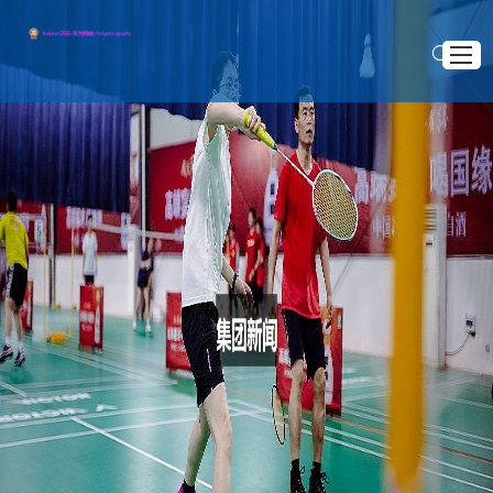
网站首页
知道kaiyun
>
>
首页
集团新闻
产品展示
意甲联赛主帅战术思路与临场决策策略重点观察演变分析全景研究
集团新闻
意甲联赛主帅战术思路与临场决策策略重点观察演
公司服务
变分析全景研究
沟通开云
2026 .02 .27
文章摘要： 意甲联赛作为世界足坛战术思想最为深厚、演变
轨迹最具研究价值的顶级联赛之一，其主帅群体在战术构建与临
场决策层面的变化，始终引领着欧洲足球的思考方向。本文以“意
甲联赛主帅战术思路与临场决策策略重点观察演变分析全景研究”