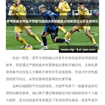
在这一阶段，意甲主帅的核心任务并非单纯追求控球或进攻
效率，而是通过严密的战术布置降低比赛的不确定性。主帅在赛
前准备中往往投入大量精力研究对手进攻路线，并设计针对性极
强的防守站位，从而在整体层面掌控比赛节奏。
这种以稳固防守为先的传统，为意甲培养了一批极具战术纪
律性的教练群体。他们善于通过整体移动与区域协防弥补个人能
力差距，也为后续战术演变奠定了坚实的理论基础，使意甲成为