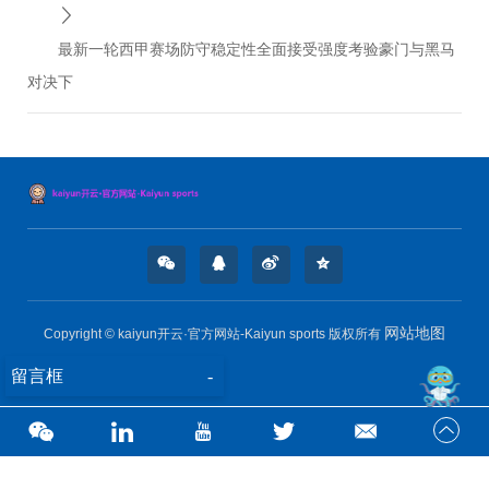
最新一轮西甲赛场防守稳定性全面接受强度考验豪门与黑马
对决下
网站地图
Copyright © kaiyun开云·官方网站-Kaiyun sports 版权所有
留言框
-