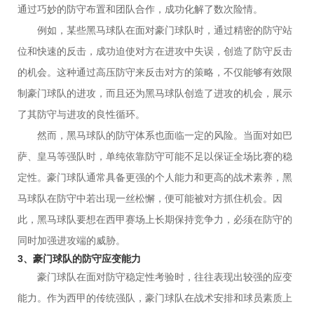
通过巧妙的防守布置和团队合作，成功化解了数次险情。
例如，某些黑马球队在面对豪门球队时，通过精密的防守站
位和快速的反击，成功迫使对方在进攻中失误，创造了防守反击
的机会。这种通过高压防守来反击对方的策略，不仅能够有效限
制豪门球队的进攻，而且还为黑马球队创造了进攻的机会，展示
了其防守与进攻的良性循环。
然而，黑马球队的防守体系也面临一定的风险。当面对如巴
萨、皇马等强队时，单纯依靠防守可能不足以保证全场比赛的稳
定性。豪门球队通常具备更强的个人能力和更高的战术素养，黑
马球队在防守中若出现一丝松懈，便可能被对方抓住机会。因
此，黑马球队要想在西甲赛场上长期保持竞争力，必须在防守的
同时加强进攻端的威胁。
3、豪门球队的防守应变能力
豪门球队在面对防守稳定性考验时，往往表现出较强的应变
能力。作为西甲的传统强队，豪门球队在战术安排和球员素质上