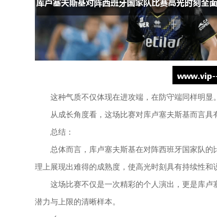
这种气质不仅体现在进攻端，在防守端同样明显
从成长角度看，这场比赛对库卢塞夫斯基而言具
总结：
总体而言，库卢塞夫斯基在对阵西班牙国家队的
理上展现出难得的成熟度，使高光时刻具有持续性和
这场比赛不仅是一次精彩的个人演出，更是库卢
潜力与上限的清晰样本。