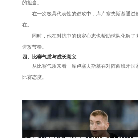
的担当。
在一次极具代表性的进攻中，库卢塞夫斯基通过
在。
同时，他在对抗中的稳定心态也帮助球队化解了
进攻节奏。
四、比赛气质与成长意义
从比赛气质来看，库卢塞夫斯基在对阵西班牙国
比赛态度。