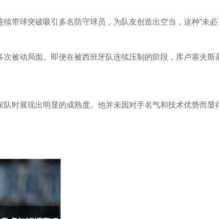
连续带球突破吸引多名防守球员，为队友创造出空当，这种“未必
多次被动局面。即便在被西班牙队连续压制的阶段，库卢塞夫斯
家队时展现出明显的成熟度。他并未因对手名气和技术优势而显