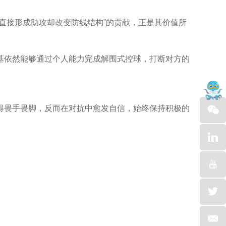
直接形成助攻却改变防线结构”的贡献，正是其价值所
基依然能够通过个人能力完成解围式控球，打断对方的
得畏手畏脚，反而在对抗中愈发自信，始终保持积极的