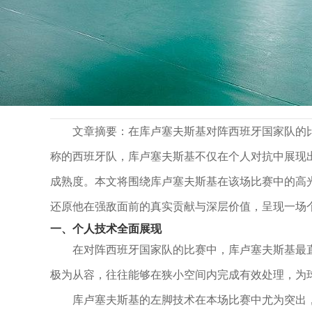
>
>
首页
集团新闻
库卢塞夫斯基对阵西班牙国家队比赛高光
库卢塞夫斯基对阵西班牙国家队比赛高光时刻
2026 .03 .14
文章摘要：在库卢塞夫斯基对阵西班牙国家队的
称的西班牙队，库卢塞夫斯基不仅在个人对抗中展现
成熟度。本文将围绕库卢塞夫斯基在该场比赛中的高
还原他在强敌面前的真实贡献与深层价值，呈现一场
一、个人技术全面展现
在对阵西班牙国家队的比赛中，库卢塞夫斯基最
极为从容，往往能够在狭小空间内完成有效处理，为
库卢塞夫斯基的左脚技术在本场比赛中尤为突出