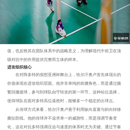
博弈轮廓，继而从进攻组织、空间掌控、防守贡献以及整体战术
价值四个层面展开深入剖析。通过对其技术特点、比赛阅读能力
以及对球队结构影响的细致拆解，揭示恰尔汗奥卢如何在高节
奏、高压迫的比赛环境中，成为连接攻防的核心枢纽。全文力求
在宏观战术与微观细节之间建立联系，既呈现个人能力的多维价
值，也反映其在团队体系中的战略意义，为理解现代中前卫在顶
级对抗中的作用提供完整而立体的样本。
进攻组织核心
在对阵多特的假想亚洲杯舞台上，恰尔汗奥卢首先体现出的
价值体现在进攻组织层面。他并非单纯的前腰角色，而是通过频
繁回撤接球，参与到球队由守转攻的第一环节。这种站位选择，
使得球队在面对多特高位逼抢时，能够多一个稳定的出球点。
从传球方式来看，恰尔汗奥卢善于利用纵向直塞与斜向转移
撕扯防线。他的传球并不追求单一的威胁性，而是强调节奏变
化，这在对抗多特强调压迫与速度的体系时尤为关键。通过节奏