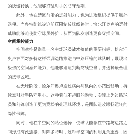
的快慢转换，他能够打乱对手的防守预期。
此外，他在禁区前沿的远射能力，也为进攻组织提供了额外
选项。当多特防线被迫前压限制传球线路时，恰尔汗奥卢的远射
威胁能够迫使防守球员外扩，从而为队友创造更多穿插空间。
空间掌控能力
空间掌控是衡量一名中场球员战术价值的重要指标。恰尔汗
奥卢在面对多特这样强调边路推进与中路压缩的球队时，展现出
极强的空间感知能力。他能够迅速判断防线空当，并选择最合理
的接球区域。
在无球阶段，恰尔汗奥卢通过横向与纵向的小范围移动，持
续牵引对手防守重心。这种看似不起眼的跑动，实际上为边路球
员和前锋创造了更为宽松的处理球环境，是团队进攻顺畅运转的
隐性保障。
同时，他在半空间的站位选择，使球队能够在中路与边路之
间形成有效连接。对阵多特时，这种半空间的利用尤为重要，因