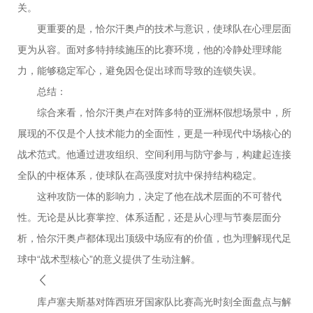
关。
更重要的是，恰尔汗奥卢的技术与意识，使球队在心理层面
更为从容。面对多特持续施压的比赛环境，他的冷静处理球能
力，能够稳定军心，避免因仓促出球而导致的连锁失误。
总结：
综合来看，恰尔汗奥卢在对阵多特的亚洲杯假想场景中，所
展现的不仅是个人技术能力的全面性，更是一种现代中场核心的
战术范式。他通过进攻组织、空间利用与防守参与，构建起连接
全队的中枢体系，使球队在高强度对抗中保持结构稳定。
这种攻防一体的影响力，决定了他在战术层面的不可替代
性。无论是从比赛掌控、体系适配，还是从心理与节奏层面分
析，恰尔汗奥卢都体现出顶级中场应有的价值，也为理解现代足
球中“战术型核心”的意义提供了生动注解。
库卢塞夫斯基对阵西班牙国家队比赛高光时刻全面盘点与解