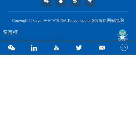
网站地图
Copyright © kaiyun开云·官方网站-Kaiyun sports 版权所有
留言框
-