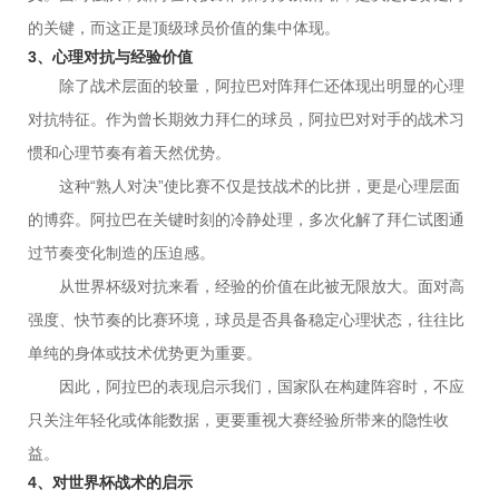
的关键，而这正是顶级球员价值的集中体现。
3、心理对抗与经验价值
除了战术层面的较量，阿拉巴对阵拜仁还体现出明显的心理
对抗特征。作为曾长期效力拜仁的球员，阿拉巴对对手的战术习
惯和心理节奏有着天然优势。
这种“熟人对决”使比赛不仅是技战术的比拼，更是心理层面
的博弈。阿拉巴在关键时刻的冷静处理，多次化解了拜仁试图通
过节奏变化制造的压迫感。
从世界杯级对抗来看，经验的价值在此被无限放大。面对高
强度、快节奏的比赛环境，球员是否具备稳定心理状态，往往比
单纯的身体或技术优势更为重要。
因此，阿拉巴的表现启示我们，国家队在构建阵容时，不应
只关注年轻化或体能数据，更要重视大赛经验所带来的隐性收
益。
4、对世界杯战术的启示