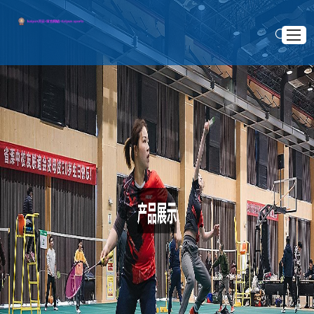
网站首页
知道kaiyun
>
>
首页
产品展示
产品展示
从阿拉巴对阵拜仁看世界杯级对抗的战术价值与博弈解析启示研究
集团新闻
从阿拉巴对阵拜仁看世界杯级对抗的战术价值与博
公司服务
弈解析启示研究
沟通开云
2026 .02 .15
文章摘要：本文以“从阿拉巴对阵拜仁看世界杯级对抗的战术
价值与博弈解析启示研究”为核心切入点，围绕顶级足球对抗中的
战术设计、球员个体价值、团队博弈逻辑以及对世界杯赛场的现
实启示展开系统分析。阿拉巴作为兼具技术、意识与大赛经验的