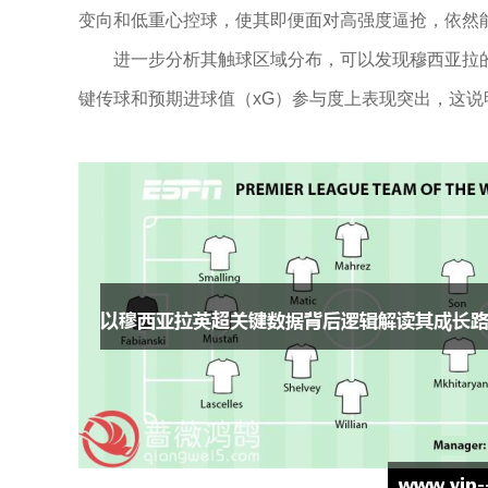
变向和低重心控球，使其即便面对高强度逼抢，依然
进一步分析其触球区域分布，可以发现穆西亚拉
键传球和预期进球值（xG）参与度上表现突出，这