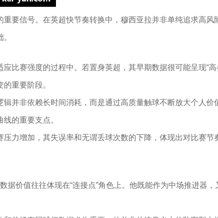
的重要信号。在英超快节奏转换中，穆西亚拉并非单纯追求高风
础。
适应比赛强度的过程中。若置身英超，其早期数据很可能呈现“高
变的重要阶段。
逻辑并非依赖长时间消耗，而是通过高质量触球不断放大个人价
曲线的重要支点。
赛压力增加，其失误率和无谓丢球次数的下降，体现出对比赛节
穆西亚拉的数据价值往往体现在“连接点”角色上。他既能作为中场推