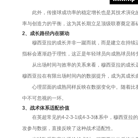
此外，传接球成功率的稳定增长也是其技术演化
率与创造力的平衡，这为其长期立足顶级联赛奠定基
2、成长路径内在驱动
穆西亚拉的成长并非一蹴而就，而是建立在持续
指标会逐渐趋于理性，这正是年轻球员向成熟球员转
从出场时间与效率的关系来看，穆西亚拉的成长
穆西亚拉在有限出场时间内的数据提升，成为其成长
心理层面的成熟同样反映在数据变化中。随着比
中不可忽视的一环。
3、战术体系适配价值
在英超常见的4-2-3-1或4-3-3体系中，
攻参与数据，直接反映了这种战术适配性。