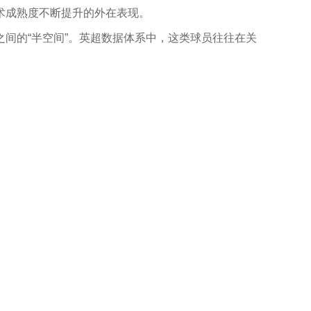
术成熟度不断提升的外在表现。
间的“半空间”。英超数据体系中，这类球员往往在关