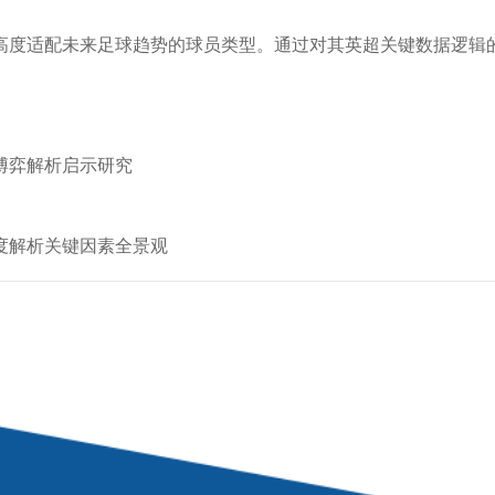
高度适配未来足球趋势的球员类型。通过对其英超关键数据逻辑
博弈解析启示研究
度解析关键因素全景观