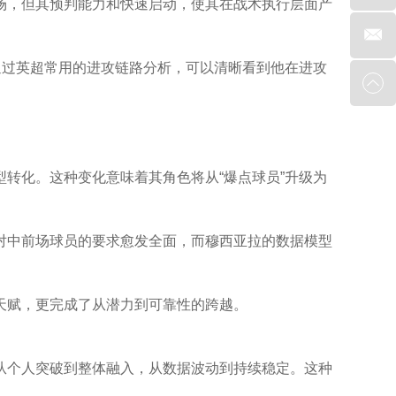
场，但其预判能力和快速启动，使其在战术执行层面产
通过英超常用的进攻链路分析，可以清晰看到他在进攻
转化。这种变化意味着其角色将从“爆点球员”升级为
对中前场球员的要求愈发全面，而穆西亚拉的数据模型
天赋，更完成了从潜力到可靠性的跨越。
从个人突破到整体融入，从数据波动到持续稳定。这种