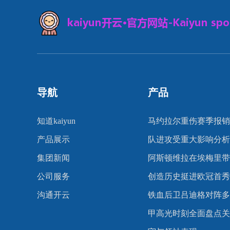
导航
产品
知道kaiyun
马约拉尔重伤赛季报销
产品展示
队进攻受重大影响分析
集团新闻
阿斯顿维拉在埃梅里带
公司服务
创造历史挺进欧冠首秀
沟通开云
铁血后卫吕迪格对阵多
甲高光时刻全面盘点关