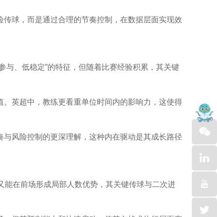
险传球，而是通过合理的节奏控制，在数据层面实现效
参与、低稳定”的特征，但随着比赛经验积累，其关键
值。英超中，教练更看重单位时间内的影响力，这使得
奏与风险控制的更深理解，这种内在驱动是其成长路径
进器，又能在前场形成局部人数优势，其关键传球与二次进