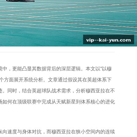
境中，更能凸显其数据背后的深层逻辑。本文以“以穆
四个方面展开系统分析。文章通过假设其在英超体系下
迹。同时，结合英超球队战术需求，分析穆西亚拉在不
场如何在顶级联赛中完成从天赋新星到体系核心的进化
纵向速度与身体对抗，而穆西亚拉在狭小空间内的连续