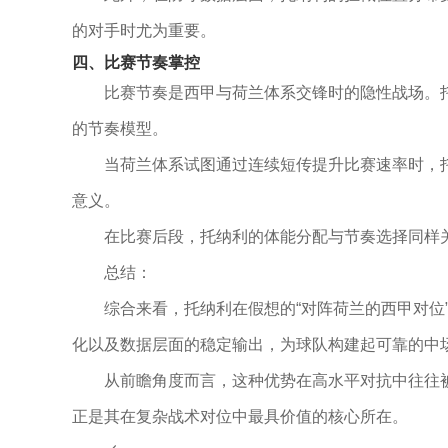
的对手时尤为重要。
四、比赛节奏掌控
比赛节奏是西甲与荷兰体系交锋时的隐性战场。
的节奏模型。
当荷兰体系试图通过连续短传提升比赛速率时，
意义。
在比赛后段，托纳利的体能分配与节奏选择同样
总结：
综合来看，托纳利在假想的“对阵荷兰的西甲对
化以及数据层面的稳定输出，为球队构建起可靠的中
从前瞻角度而言，这种优势在高水平对抗中往往被
正是其在复杂战术对位中最具价值的核心所在。