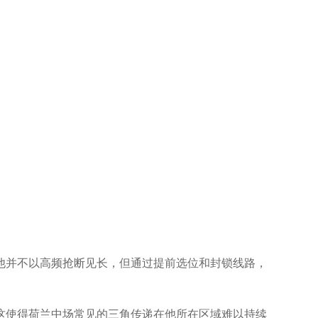
他并不以高频抢断见长，但通过提前选位和封锁线路，
这使得荷兰中场常见的三角传递在他所在区域难以持续