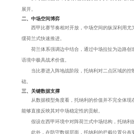
展开。
二、中场空间博弈
西甲比赛节奏相对开放，中场空间的纵深利用尤
缓荷兰式快速推进。
荷兰体系强调边中结合，通过中场拉扯为边路创
语境中极具战术价值。
当比赛进入阵地战阶段，托纳利对二点区域的控
础。
三、关键数据支撑
从数据模型角度看，托纳利的价值并不完全体现
能够直接反映其对中场稳定性的贡献。
假设在西甲环境中对阵荷兰式中场结构，托纳利
此外，在防守数据层面，托纳利的拦截位置分布