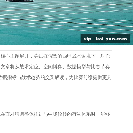
一核心主题展开，尝试在假想的西甲战术语境下，对托
。文章将从战术定位、空间博弈、数据模型与比赛节奏
数据指标与战术趋势的交叉解读，为比赛前瞻提供更具
他在面对强调整体推进与中场轮转的荷兰体系时，能够