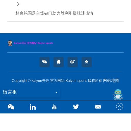
林良铭国足主场破门助力胜利引爆球迷热情
网站地图
Copyright © kaiyun开云·官方网站-Kaiyun sports 版权所有
留言框
-