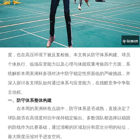
考验。随着淘汰赛临近，比赛节奏显著加快，对抗强度不断升
级，任何一次防线失误都可能被无限放大，直接左右比赛走势。
各队在防守端所展现出的组织纪律、协防效率与心理韧性，逐渐
成为决定胜负的核心变量。与此同时，主教练在临场指挥中的调
整速度、战术切换的精准度，以及球员对体系理解和执行的成熟
度，也在高压环境下被反复检验。本文将从防守体系构建、球员
个体执行、临场应变能力以及心理与体能双重考验四个方面，系
统解析本周美洲杯多强对决中防守稳定性所面临的严峻挑战，并
深入探讨各支球队如何通过体系与应变能力，在残酷竞争中争取
主动权。
一、防守体系整体构建
在本周的美洲杯焦点战中，防守体系是否成熟，直接决定了
球队能否在高强度对抗中保持稳定输出。多数强队都选择以稳固
的防线作为比赛基础，通过清晰的区域划分和层次分明的站位，
最大限度压缩对手进攻空间。