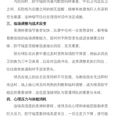
与此同时，防守端的沟通与默契同样重要。中后卫与边后卫
之间、后防线与后腰之间的相互提醒，能够有效避免盯人失误和
空当暴露，这种细节往往在强强对话中决定成败。
三、临场调整与战术应变
美洲杯赛场节奏变化快，比赛中任何一次形势逆转，都考验
着教练组的临场调整能力。面对对手阵型变化或进攻侧重点转
移，防守端是否能够迅速做出回应，至关重要。
部分球队在比赛中通过及时变阵加强防守厚度，例如从四后
卫切换为三中卫体系，以应对边路冲击。这类调整若执行到位，
往往能有效遏制对手进攻势头。
球员在场上的自主应变同样不可忽视。当教练指令无法即时
传达时，场上核心球员对局势的判断和临时调整，成为维系防守
稳定的重要保障，这也是顶级球队与普通球队的重要分水岭。
四、心理压力与体能消耗
连续高强度的美洲杯赛程，使球员在心理和体能层面都承受
巨大压力。防守端需要持续高度专注，一旦注意力下降，便可能