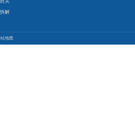
胜关
拆解
网站地图