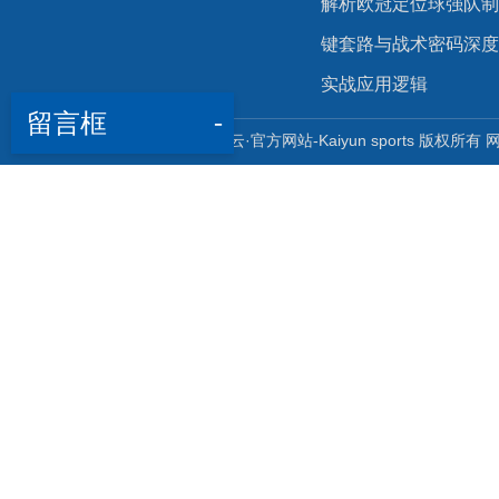
解析欧冠定位球强队制
键套路与战术密码深度
实战应用逻辑
留言框
-
Copyright © kaiyun开云·官方网站-Kaiyun sports 版权所有