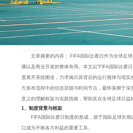
>
>
首页
产品展示
FIFA国际比赛日赛程更新机制与发布流
FIFA国际比赛日赛程更新机制与发布流程解析
2026 .03 .09
文章摘要的内容： FIFA国际比赛日作为全球
播以及商业开发的整体布局。本文以“FIFA国际比
度展开系统阐述，力求揭示其背后的运行规律与现实
方发布流程中的信息层级与时间节点，最终落脚于深
意义的理解框架与实践指南，帮助其在全球足球日益
1、制度背景与框架
FIFA国际比赛日制度的形成，源于国际足球长
口成为平衡各方利益的重要工具。