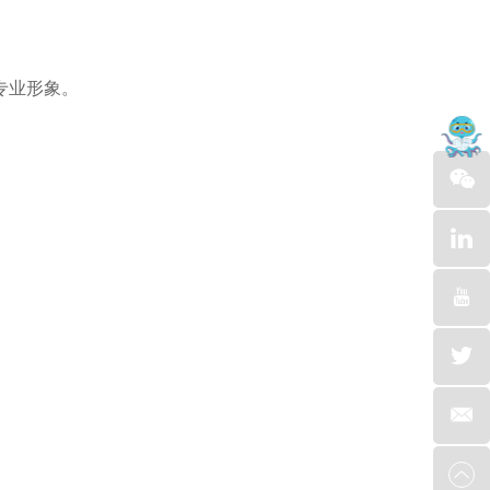
专业形象。