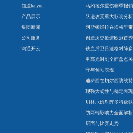
知道kaiyun
马约拉尔重伤赛季报销
产品展示
队进攻受重大影响分析
集团新闻
阿斯顿维拉在埃梅里带
公司服务
创造历史挺进欧冠首秀
沟通开云
铁血后卫吕迪格对阵多
甲高光时刻全面盘点关
守与领袖表现
迪萨西在切尔西防线持
现强大韧性与稳定表现
贝林厄姆对阵多特欧联
防两端影响力全面解析
层面与比赛走势