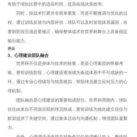
有助于缩短比赛中的适应时间，提高临场决策效率。
同时，技战术打磨并非简单重复，而是不断微调与优化的过
程。通过训练反馈与内部评估，球队可以及时发现体系漏洞，在
赛前阶段完成必要修正，确保整体战术在世界杯舞台上具备稳定
输出能力。
开云
3、心理建设团队融合
世界杯不仅是身体与技术的较量，更是心理素质的终极考
验。赛前训练阶段，心理建设逐渐成为备战体系中不可或缺的一
环。通过专业心理辅导与情景模拟，帮助球员建立应对压力的心
理机制。
团队融合是心理建设的重要组成部分。世界杯周期内，球队
往往由来自不同俱乐部的球员组成，赛前训练为彼此建立信任与
默契提供了关键空间。通过集体活动与沟通机制，增强团队凝聚
力。
此外，心理调适还体现在对角色定位的清晰认知上。教练组