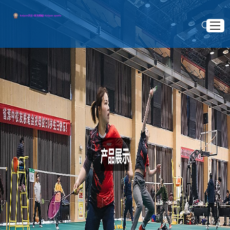
网站首页
知道kaiyun
>
>
首页
产品展示
产品展示
世界杯赛前训练侧重点解析与球队整体备战策略体系研究思考深度
集团新闻
世界杯赛前训练侧重点解析与球队整体备战策略体
公司服务
系研究思考深度
沟通开云
2026 .03 .09
文章摘要的内容：世界杯作为全球足球竞技水平最高、关注
度最大的赛事，其赛前训练与整体备战策略直接决定着球队在赛
场上的稳定性与上限表现。赛前训练不仅是体能和技战术的集中
强化阶段，更是心理调适、团队磨合与战略部署的关键窗口。本