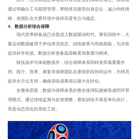
通过明确分工与期望管理，帮助球员接受自身定位，减少内耗情
绪，使团队在大赛环境中保持高度专注与稳定。
4、数据分析综合保障
现代世界杯备战已全面进入数据驱动时代。赛前训练中，大
量运动数据被用于评估球员状态、训练效果与伤病风险，为决策
提供科学依据。数据分析使备战策略更加客观与精准。
除技战术与体能数据外，综合保障体系同样发挥着重要作
用。医疗、营养、康复等保障团队在赛前阶段协同运作，为球员
提供全方位支持，确保训练成果得以最大化转化。
在整体层面，数据与保障体系的整合使球队能够形成闭环管
理模式。通过持续监测与反馈调整，赛前训练不再是单向执行，
而是动态优化的系统工程。