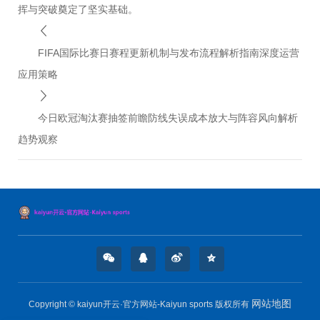
挥与突破奠定了坚实基础。
FIFA国际比赛日赛程更新机制与发布流程解析指南深度运营
应用策略
今日欧冠淘汰赛抽签前瞻防线失误成本放大与阵容风向解析
趋势观察
网站地图
Copyright © kaiyun开云·官方网站-Kaiyun sports 版权所有