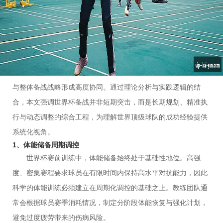
文围绕“世界杯赛前训练侧重点解析与球队整体备战策略体系研究
思考深度”这一核心主题，系统梳理现代足球强队在世界杯周期中
所采取的科学训练理念与系统化备战路径。从体能储备与周期调
控、技战术体系打磨、心理建设与团队文化塑造，以及数据分析
与综合保障体系四个维度展开深入探讨，力求揭示赛前训练如何
与整体备战战略形成高度协同。通过理论分析与实践逻辑的结
合，本文强调世界杯备战并非短期突击，而是长期规划、精准执
行与动态调整的综合工程，为理解世界顶级球队的成功经验提供
系统化视角。
1、体能储备周期调控
世界杯赛前训练中，体能储备始终处于基础性地位。高强
度、密集赛程要求球员在有限时间内保持高水平对抗能力，因此
科学的体能训练必须建立在周期化调控的基础之上。教练团队通
常会根据球员赛季消耗情况，制定分阶段体能恢复与强化计划，
避免过度疲劳带来的伤病风险。